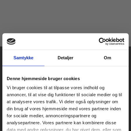
Samtykke
Detaljer
Om
Køb læremidler og find masterclasses mm.
Denne hjemmeside bruger cookies
Fortsæt som:
Vi bruger cookies til at tilpasse vores indhold og
Praxis Forlag A/S
annoncer, til at vise dig funktioner til sociale medier og til
CVR 41280921
at analysere vores trafik. Vi deler også oplysninger om
København
din brug af vores hjemmeside med vores partnere inden
Vognmagergade 7, 5. sal
For privatkunder og
For institutioner og
for sociale medier, annonceringspartnere og
1120 København K
analysepartnere. Vores partnere kan kombinere disse
studerende. Du får
virksomheder. Du
data med andre oplysninger, du har givet dem, eller som