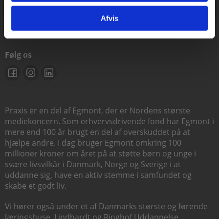
support@praxis.dk
Afvis
Følg os
Praxis er en del af Egmont, der er Nordens største
mediekoncern. Som erhvervsdrivende fond har Egmont i
mere end 100 år brugt en del af overskuddet på at
hjælpe andre. I dag bruger Egmont omkring 100
millioner kroner om året på at støtte børn og unge i
svære livsvilkår i Danmark, Norge og Sverige i at
uddanne sig, have en aktiv stemme i samfundet og
skabe et godt liv.
Vi hører også under et af Danmarks største og førende
læringshuse,
Lindhardt og Ringhof Uddannelse
,