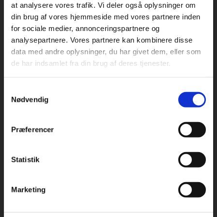
at analysere vores trafik. Vi deler også oplysninger om
din brug af vores hjemmeside med vores partnere inden
For privatkunder og
For institutioner og
for sociale medier, annonceringspartnere og
Praxis Forlag A/S
analysepartnere. Vores partnere kan kombinere disse
studerende. Du får
virksomheder. Du
CVR 41280921
data med andre oplysninger, du har givet dem, eller som
vist priser inkl.
får vist priser ekskl.
de har indsamlet fra din brug af deres tjenester.
moms.
moms.
København
Vognmagergade 7, 5. sal
Samtykkevalg
1120 København K
Privat
Institution
Nødvendig
Odense
Kochsgade 31D
Præferencer
5000 Odense
Rødekro
Statistik
Tilgå dine onlinematerialer
Hærvejen 8
6230 Rødekro
Marketing
Kontakt kundeservice