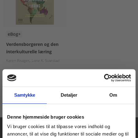
eBog+
Verdensborgeren og den
interkulturelle læring
Karen Risager
Lone K. Svarstad
Fra
158,00 KR.
Samtykke
Detaljer
Om
Køb læremidler og find masterclasses mm.
Denne hjemmeside bruger cookies
Fortsæt som:
Vi bruger cookies til at tilpasse vores indhold og
annoncer, til at vise dig funktioner til sociale medier og til