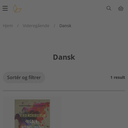
Main
navigation
Hjem
/
Videregående
/
Dansk
Dansk
Sortér og filtrer
1 result