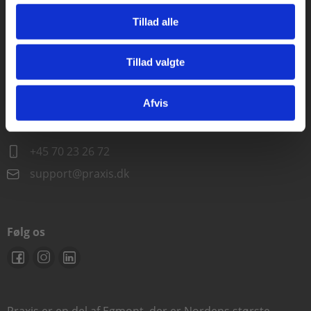
Alle hverdage kl. 10.00-15.00
Tillad alle
+45 70 23 85 87
info@praxis.dk
Tillad valgte
Gå til praxisOnline
Kontakt teknisk support
Afvis
Alle hverdage 8.00-15.00
+45 70 23 26 72
support@praxis.dk
Følg os