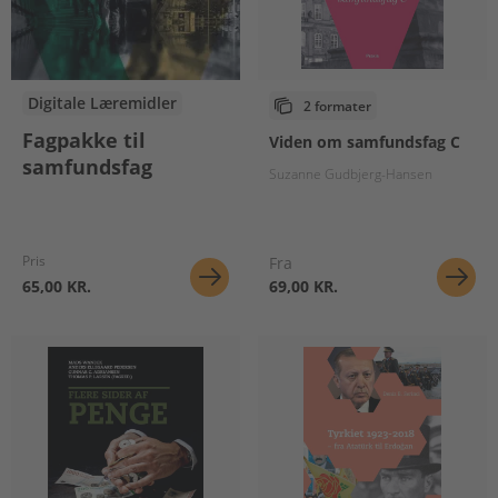
Digitale Læremidler
2 formater
Fagpakke til
Viden om samfundsfag C
samfundsfag
Suzanne Gudbjerg-Hansen
Pris
Fra
65,00 KR.
69,00 KR.