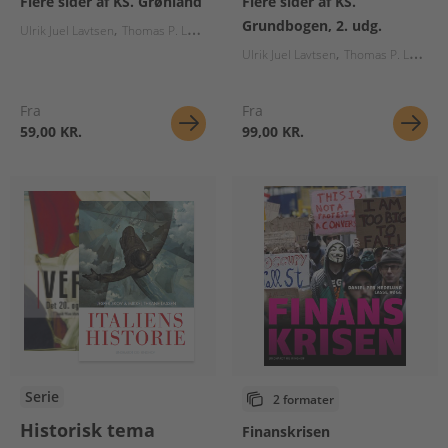
Flere sider af KS. Grønland
Flere sider af KS.
Grundbogen, 2. udg.
Ulrik Juel Lavtsen
Thomas P. Larsen
Suzanne Gudbjerg-Hansen
Ulrik Juel Lavtsen
Thomas P. Larsen
Fra
Fra
59,00 KR.
99,00 KR.
Serie
2 formater
Historisk tema
Finanskrisen