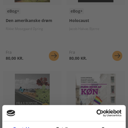
eBog+
eBog+
Den amerikanske drøm
Holocaust
Rikke Mosegaard Dyring
Jacob Halvas Bjerre
Fra
Fra
80,00 KR.
80,00 KR.