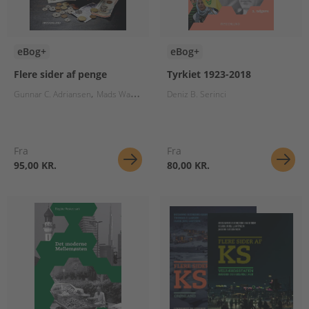
eBog+
eBog+
Flere sider af penge
Tyrkiet 1923-2018
Gunnar C. Adriansen
Mads Waneck
Anders Ellegaard Pedersen
Deniz B. Serinci
Thomas P. L
Fra
Fra
95,00 KR.
80,00 KR.