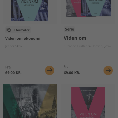
Serie
2 formater
Viden om
Viden om økonomi
Jesper Skov
Suzanne Gudbjerg-Hansen
Jesper Skov
Fra
Fra
69,00 KR.
69,00 KR.