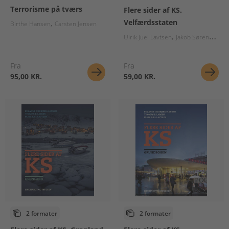
Terrorisme på tværs
Flere sider af KS.
Velfærdsstaten
Birthe Hansen
Carsten Jensen
Ulrik Juel Lavtsen
Jakob Sørensen
S
Fra
Fra
95,00 KR.
59,00 KR.
2 formater
2 formater