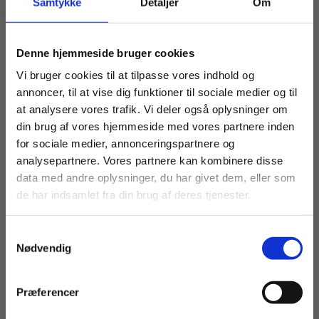
Samtykke
Detaljer
Om
eBog+
eBog+
Fra utopi til virkelighed
Flere sider af køn
Køb læremidler og find masterclasses mm.
Denne hjemmeside bruger cookies
Karen Conrad
Gunnar C. Adriansen
Hanne Mortensen
Fortsæt som:
Vi bruger cookies til at tilpasse vores indhold og
annoncer, til at vise dig funktioner til sociale medier og til
at analysere vores trafik. Vi deler også oplysninger om
Fra
Fra
din brug af vores hjemmeside med vores partnere inden
80,00 KR.
95,00 KR.
For privatkunder og
For institutioner og
for sociale medier, annonceringspartnere og
analysepartnere. Vores partnere kan kombinere disse
studerende. Du får
virksomheder. Du
data med andre oplysninger, du har givet dem, eller som
vist priser inkl.
får vist priser ekskl.
de har indsamlet fra din brug af deres tjenester.
moms.
moms.
Samtykkevalg
Privat
Institution
Nødvendig
Præferencer