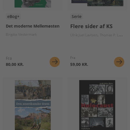
eBog+
Serie
Flere sider af KS
Det moderne Mellemøsten
Birgitte Vestermark
Ulrik Juel Lavtsen
Thomas P. Larsen
Fra
Fra
80,00 KR.
59,00 KR.