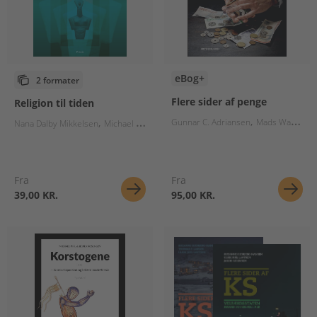
eBog+
2 formater
Flere sider af penge
Religion til tiden
Gunnar C. Adriansen
Mads Waneck
Nana Dalby Mikkelsen
Michael Brixtofte Petersen
Fra
Fra
39,00 KR.
95,00 KR.