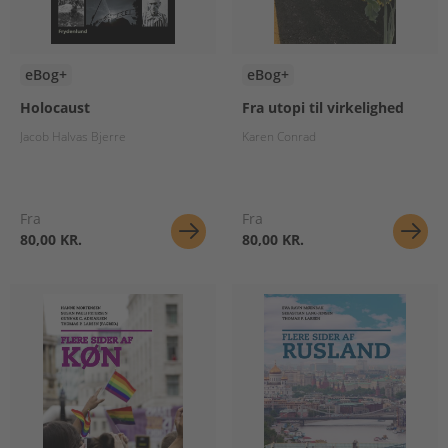
eBog+
eBog+
Holocaust
Fra utopi til virkelighed
Jacob Halvas Bjerre
Karen Conrad
Fra
Fra
80,00 KR.
80,00 KR.