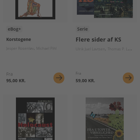
eBog+
Serie
Flere sider af KS
Korstogene
Jesper Rosenløv
Michael Pihl
Ulrik Juel Lavtsen
Thomas P. Larsen
Fra
Fra
95,00 KR.
59,00 KR.