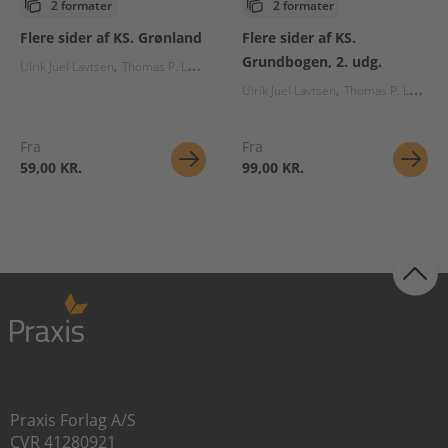
2 formater
2 formater
Flere sider af KS. Grønland
Flere sider af KS.
Grundbogen, 2. udg.
Ulrik Juel Lavtsen
Thomas P. Larsen
Suzanne Gudbjerg-Hansen
Ulrik Juel Lavtsen
Thomas P. Larsen
Fra
Fra
59,00 KR.
99,00 KR.
Praxis Forlag A/S
CVR 41280921