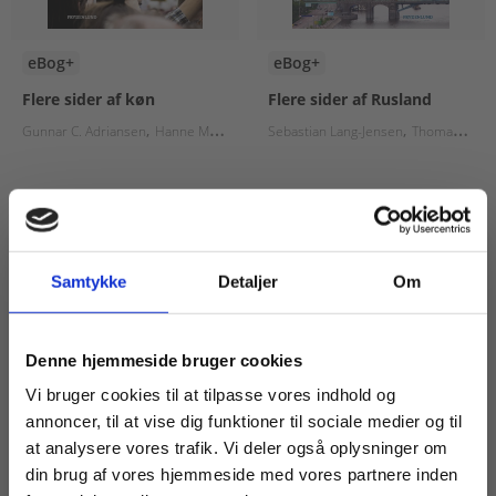
eBog+
eBog+
Flere sider af køn
Flere sider af Rusland
Gunnar C. Adriansen
Hanne Mortensen
Sebastian Lang-Jensen
Susan Pauli
Thomas P. Larsen
Thomas P. Larsen
Fra
Fra
95,00 KR.
95,00 KR.
Samtykke
Detaljer
Om
Køb læremidler og find masterclasses mm.
Denne hjemmeside bruger cookies
Fortsæt som:
Vi bruger cookies til at tilpasse vores indhold og
annoncer, til at vise dig funktioner til sociale medier og til
at analysere vores trafik. Vi deler også oplysninger om
din brug af vores hjemmeside med vores partnere inden