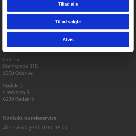
Tillad alle
Praxis Forlag A/S
CVR 41280921
Tillad valgte
Gå til praxisOnline
København
Vognmagergade 7, 5. sal
Afvis
1120 København K
Odense
Kochsgade 31D
5000 Odense
Rødekro
Hærvejen 8
6230 Rødekro
Kontakt kundeservice
Alle hverdage kl. 10.00-15.00