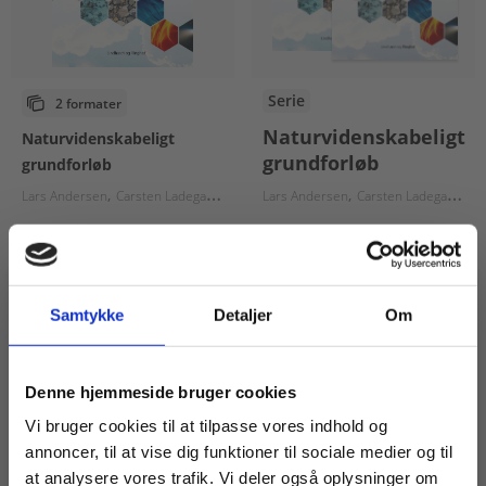
Serie
2 formater
Naturvidenskabeligt
Naturvidenskabeligt
grundforløb
grundforløb
Lars Andersen
Carsten Ladegaard Pedersen
Lars Andersen
Hans Marker
Carsten Ladegaard Pedersen
Steffen Samsøe
Fra
Fra
65,00 KR.
65,00 KR.
Samtykke
Detaljer
Om
Køb læremidler og find masterclasses mm.
Denne hjemmeside bruger cookies
Fortsæt som:
Vi bruger cookies til at tilpasse vores indhold og
annoncer, til at vise dig funktioner til sociale medier og til
at analysere vores trafik. Vi deler også oplysninger om