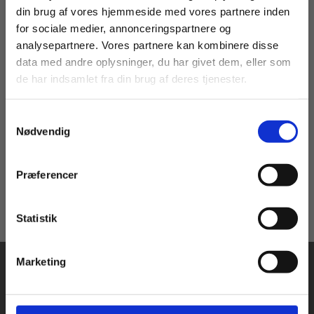
din brug af vores hjemmeside med vores partnere inden
For privatkunder og
For institutioner og
for sociale medier, annonceringspartnere og
analysepartnere. Vores partnere kan kombinere disse
studerende. Du får
virksomheder. Du
eBog+
2 formater
data med andre oplysninger, du har givet dem, eller som
vist priser inkl.
får vist priser ekskl.
Naturvidenskabelige
NF-grundbogen
de har indsamlet fra din brug af deres tjenester.
moms.
moms.
metoder
Anders Groesen
Annemette Vestergaard Witt
Lotte Jacobsen
Steffen Samsøe
Samtykkevalg
Privat
Institution
Nødvendig
Fra
65,00 KR.
39,00 KR.
Præferencer
Statistik
Tilgå dine onlinematerialer
Marketing