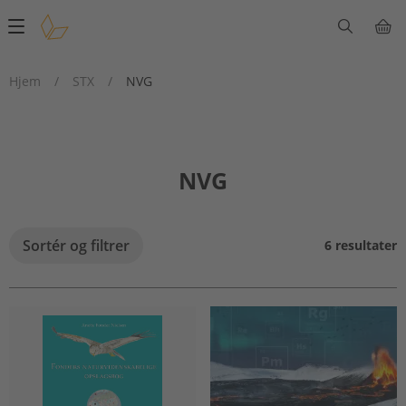
Main
navigation
Hjem
/
STX
/
NVG
NVG
Sortér og filtrer
6 resultater