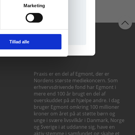
Marketing
il praxisOnline
Følg os
Tillad alle
Praxis er en del af Egmont, der er
Nordens største mediekoncern. Som
erhvervsdrivende fond har Egmont i
mere end 100 år brugt en del af
overskuddet på at hjælpe andre. I dag
bruger Egmont omkring 100 millioner
kroner om året på at støtte børn og
unge i svære livsvilkår i Danmark, Norge
og Sverige i at uddanne sig, have en
aktiv stemme i samfundet og skabe et