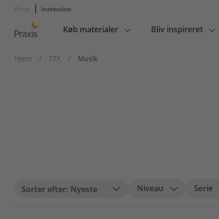
Privat
Institution
Køb materialer
Bliv inspireret
Main
navigation
Hjem
/
STX
/
Musik
Niveau
Serie
Nyeste