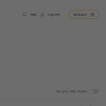
Se kurv
Søg
Log ind
Vis pris: Inkl. moms