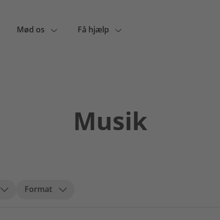
Mød os
Få hjælp
Musik
Format