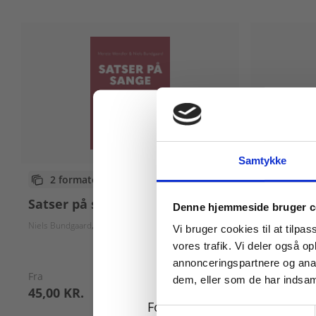
Samtykke
eBog+
2 formater
Fagdidak
Køb læremidler og find
Satser på sange
Denne hjemmeside bruger c
Nicolas Marino
Niels Bundgaard
Merete Wendler
Vi bruger cookies til at tilpas
vores trafik. Vi deler også 
annonceringspartnere og anal
Fra
Fra
dem, eller som de har indsaml
45,00 KR.
95,00 KR.
For privatkunder og
Samtykkevalg