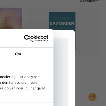
4 resultater
Om
2 formater
BASTARDEN
Thomas Hammer
e onlinematerialer
 medier og til at analysere
nden for sociale medier,
e oplysninger, du har givet
Fra
45,00 KR.