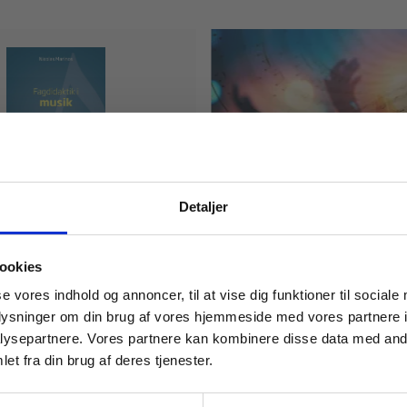
Detaljer
Digitale Læremidler
tik i musik
Fagpakke til musik
 masterclasses mm.
ookies
s
Tilgå din
se vores indhold og annoncer, til at vise dig funktioner til sociale
oplysninger om din brug af vores hjemmeside med vores partnere i
ysepartnere. Vores partnere kan kombinere disse data med andr
Pris
et fra din brug af deres tjenester.
30,00 KR.
For institutioner og