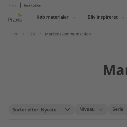
Privat
Institution
Køb materialer
Bliv inspireret
Main
navigation
Hjem
/
STX
/
Markedskommunikation
Ma
Niveau
Serie
Nyeste