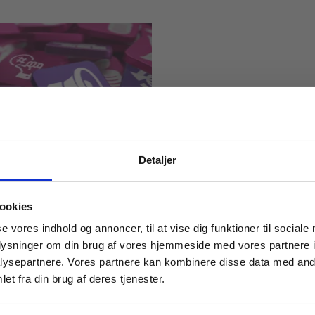
Detaljer
remidler
 til
 masterclasses mm.
ookies
kommunikation
Tilgå din
se vores indhold og annoncer, til at vise dig funktioner til sociale
oplysninger om din brug af vores hjemmeside med vores partnere i
ysepartnere. Vores partnere kan kombinere disse data med andr
et fra din brug af deres tjenester.
For institutioner og