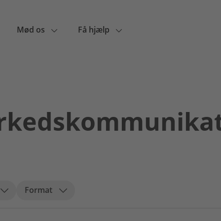
Mød os
Få hjælp
rkedskommunikat
Format