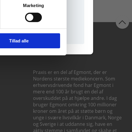
Marketing
il praxisOnline
Følg os
Tillad alle
Praxis er en del af Egmont, der er
Nordens største mediekoncern. Som
erhvervsdrivende fond har Egmont i
mere end 100 år brugt en del af
overskuddet på at hjælpe andre. I dag
bruger Egmont omkring 100 millioner
kroner om året på at støtte børn og
unge i svære livsvilkår i Danmark, Norge
og Sverige i at uddanne sig, have en
aktiv stemme i samfundet og skabe et