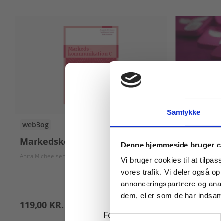
Samtykke
webBog
Digitale Læ
Markedskommunikation C
Fagpakke
Køb læremidler og find
Denne hjemmeside bruger c
markeds
Anita Micheelsen
Saqib Hussain
Jess Christiansen
Vi bruger cookies til at tilpas
vores trafik. Vi deler også 
annonceringspartnere og anal
Pris
dem, eller som de har indsaml
119,00 KR.
70,00 KR.
For privatkunder og
Samtykkevalg