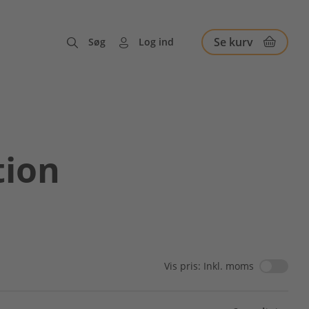
Se kurv
Søg
Log ind
ion
Vis pris: Inkl. moms