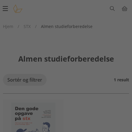
Main
navigation
Hjem
/
STX
/
Almen studieforberedelse
Almen studieforberedelse
Sortér og filtrer
1 result