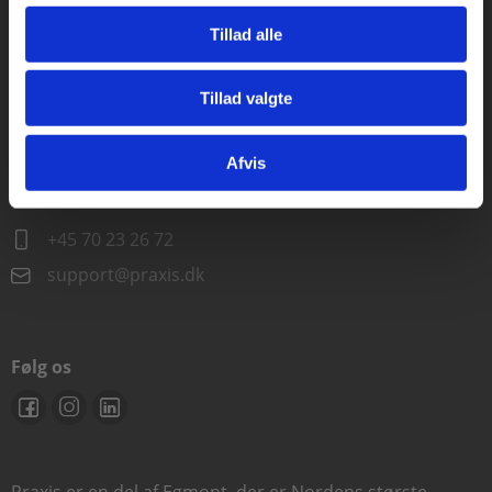
Alle hverdage kl. 10.00-15.00
Tillad alle
+45 70 23 85 87
info@praxis.dk
Tillad valgte
Gå til praxisOnline
Kontakt teknisk support
Afvis
Alle hverdage 8.00-15.00
+45 70 23 26 72
support@praxis.dk
Følg os