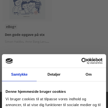
eBog+
Den gode opgave på stx
Simon Haldbo
Anne Bang-Larsen
Magnus Riisager
Fra
79,00 KR.
Samtykke
Detaljer
Om
Køb læremidler og find masterclasses mm.
Denne hjemmeside bruger cookies
Fortsæt som:
Vi bruger cookies til at tilpasse vores indhold og
annoncer, til at vise dig funktioner til sociale medier og til