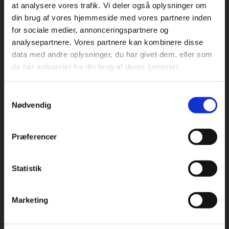
at analysere vores trafik. Vi deler også oplysninger om
din brug af vores hjemmeside med vores partnere inden
For privatkunder og
For institutioner og
for sociale medier, annonceringspartnere og
Praxis Forlag A/S
analysepartnere. Vores partnere kan kombinere disse
studerende. Du får
virksomheder. Du
CVR 41280921
data med andre oplysninger, du har givet dem, eller som
vist priser inkl.
får vist priser ekskl.
de har indsamlet fra din brug af deres tjenester.
moms.
moms.
København
Vognmagergade 7, 5. sal
Samtykkevalg
1120 København K
Privat
Institution
Nødvendig
Odense
Kochsgade 31D
Præferencer
5000 Odense
Rødekro
Statistik
Tilgå dine onlinematerialer
Hærvejen 8
6230 Rødekro
Marketing
Kontakt kundeservice