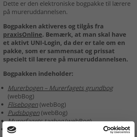
Dette er den elektroniske bogpakke til lærere
på mureruddannelsen.
Bogpakken aktiveres og tilgås fra
praxisOnline
. Bemærk, at man skal have
et aktivt UNI-Login, da der er tale om en
pakke, som er sammensat og prissat
specielt til lærere på mureruddannelsen.
Bogpakken indeholder:
Murerbogen – Murerfagets grundbog
(webBog)
Flisebogen
(webBog)
Pudsbogen
(webBog)
Murerfagets tagbog
(webBog)
Link til
Håndbogen – arbejdsmiljø i bygge og