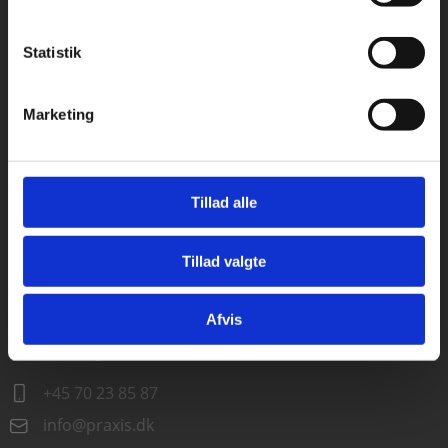
København
Statistik
Tilgå dine onlinematerialer
Vognmagergade 7, 5. sal
1120 København K
Marketing
Odense
Kochsgade 31D
5000 Odense
Tillad alle
Rødekro
Hærvejen 8
6230 Rødekro
Tillad valgte
Gå til praxisOnline
Kontakt kundeservice
Afvis
Alle hverdage kl. 10.00-15.00
+45 70 23 85 87
info@praxis.dk