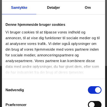
anlæg
Samtykke
Detaljer
Om
Adgangen til bogpakken er tidsbegrænset til 4
år.
Køb læremidler og find masterclasses mm.
Denne hjemmeside bruger cookies
Kontakt
kundeservice
for at købe
Fortsæt som:
Vi bruger cookies til at tilpasse vores indhold og
bogpakken til lærere.
annoncer, til at vise dig funktioner til sociale medier og til
at analysere vores trafik. Vi deler også oplysninger om
din brug af vores hjemmeside med vores partnere inden
For privatkunder og
For institutioner og
for sociale medier, annonceringspartnere og
analysepartnere. Vores partnere kan kombinere disse
studerende. Du får
virksomheder. Du
data med andre oplysninger, du har givet dem, eller som
vist priser inkl.
får vist priser ekskl.
de har indsamlet fra din brug af deres tjenester.
moms.
moms.
Samtykkevalg
Privat
Institution
Nødvendig
Praxis Forlag A/S
Præferencer
CVR 41280921