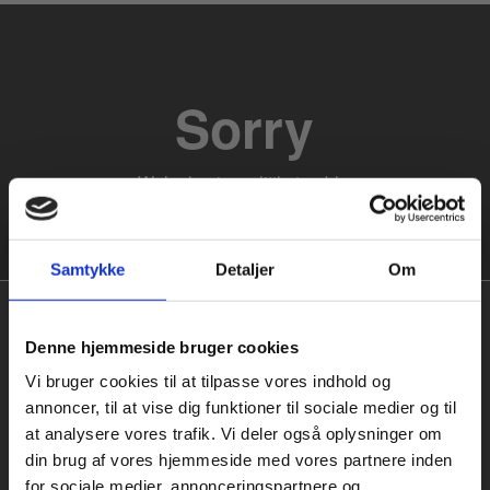
Samtykke
Detaljer
Om
Køb læremidler og find masterclasses mm.
Denne hjemmeside bruger cookies
Fortsæt som:
Vi bruger cookies til at tilpasse vores indhold og
annoncer, til at vise dig funktioner til sociale medier og til
at analysere vores trafik. Vi deler også oplysninger om
Praxis Forlag A/S
din brug af vores hjemmeside med vores partnere inden
CVR 41280921
For privatkunder og
For institutioner og
for sociale medier, annonceringspartnere og