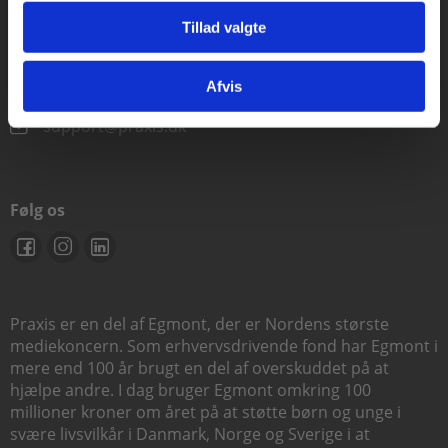
Kontakt teknisk support
Tillad valgte
Gå til praxisOnline
Alle hverdage 8.00-15.00
Afvis
+45 70 23 26 72
support@praxis.dk
Følg os
Praxis er en del af Egmont, der er Nordens største
mediekoncern. Som erhvervsdrivende fond har Egmont i
mere end 100 år brugt en del af overskuddet på at
hjælpe andre. I dag bruger Egmont omkring 100
millioner kroner om året på at støtte børn og unge i
svære livsvilkår i Danmark, Norge og Sverige i at