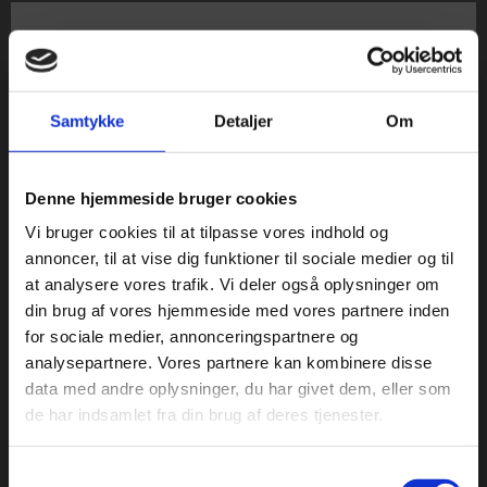
Samtykke
Detaljer
Om
Køb læremidler og find masterclasses mm.
Denne hjemmeside bruger cookies
Fortsæt som:
Vi bruger cookies til at tilpasse vores indhold og
annoncer, til at vise dig funktioner til sociale medier og til
at analysere vores trafik. Vi deler også oplysninger om
din brug af vores hjemmeside med vores partnere inden
For privatkunder og
For institutioner og
for sociale medier, annonceringspartnere og
analysepartnere. Vores partnere kan kombinere disse
studerende. Du får
virksomheder. Du
data med andre oplysninger, du har givet dem, eller som
vist priser inkl.
får vist priser ekskl.
de har indsamlet fra din brug af deres tjenester.
Anne Boie
moms.
moms.
Samtykkevalg
Forfatter og lektor
Privat
Institution