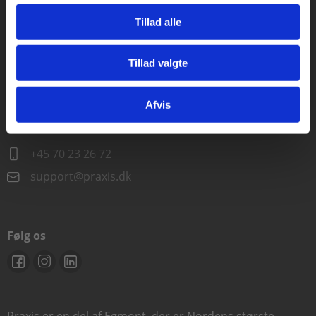
Alle hverdage kl. 10.00-15.00
Tillad alle
+45 70 23 85 87
info@praxis.dk
Tillad valgte
Gå til praxisOnline
Kontakt teknisk support
Afvis
Alle hverdage 8.00-15.00
+45 70 23 26 72
support@praxis.dk
Følg os