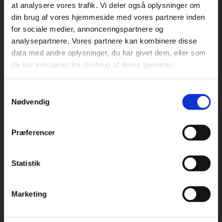
at analysere vores trafik. Vi deler også oplysninger om
din brug af vores hjemmeside med vores partnere inden
For privatkunder og
For institutioner og
for sociale medier, annonceringspartnere og
Praxis Forlag A/S
analysepartnere. Vores partnere kan kombinere disse
studerende. Du får
virksomheder. Du
CVR 41280921
data med andre oplysninger, du har givet dem, eller som
vist priser inkl.
får vist priser ekskl.
de har indsamlet fra din brug af deres tjenester.
moms.
moms.
København
Vognmagergade 7, 5. sal
Samtykkevalg
1120 København K
Privat
Institution
Nødvendig
Odense
Kochsgade 31D
Præferencer
5000 Odense
Rødekro
Statistik
Tilgå dine onlinematerialer
Hærvejen 8
6230 Rødekro
Marketing
Kontakt kundeservice