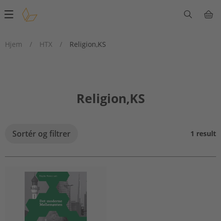
Main
navigation
Hjem
/
HTX
/
Religion,KS
Religion,KS
Sortér og filtrer
1 result