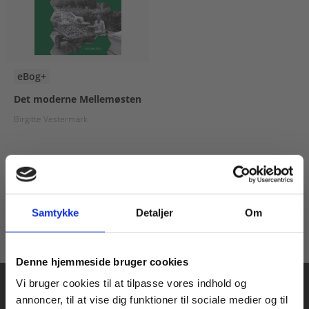
eBog+
Det moderne Mellemøsten
Birgitte Vestermark
Fra
80,00 KR.
Samtykke
Detaljer
Om
Køb læremidler og find masterclasses mm.
Denne hjemmeside bruger cookies
Fortsæt som:
Vi bruger cookies til at tilpasse vores indhold og
annoncer, til at vise dig funktioner til sociale medier og til