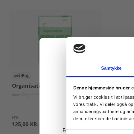
Samtykke
webBog
Organisation C, 4. udgave
Køb læremidler og find
Denne hjemmeside bruger c
Jonas Vognsen Stork
Dorte Jensen
Balalli Dégas
Vi bruger cookies til at tilpas
vores trafik. Vi deler også 
annonceringspartnere og anal
Fra
dem, eller som de har indsaml
125,00 KR.
For privatkunder og
Samtykkevalg