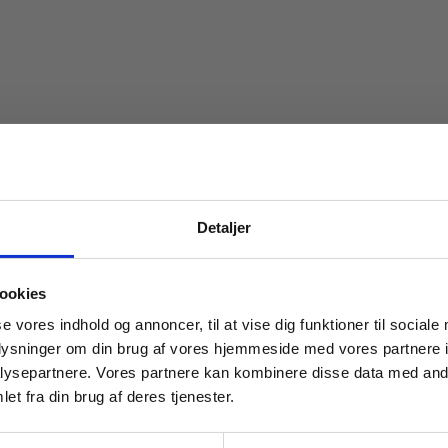
Detaljer
 masterclasses mm.
ookies
Tilgå din
se vores indhold og annoncer, til at vise dig funktioner til sociale
oplysninger om din brug af vores hjemmeside med vores partnere i
ysepartnere. Vores partnere kan kombinere disse data med andr
et fra din brug af deres tjenester.
For institutioner og