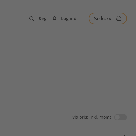
Se kurv
Søg
Log ind
Vis pris: Inkl. moms