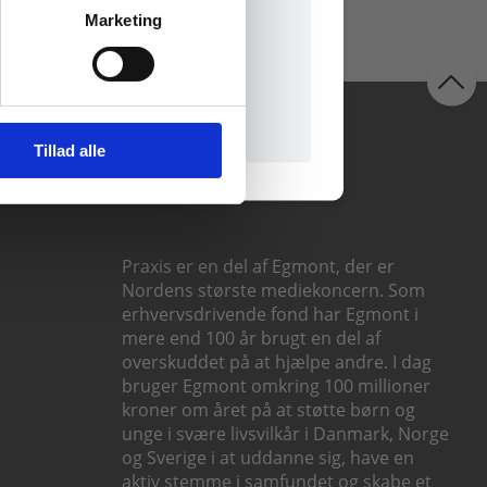
Marketing
il praxisOnline
Følg os
Tillad alle
Praxis er en del af Egmont, der er
Nordens største mediekoncern. Som
erhvervsdrivende fond har Egmont i
mere end 100 år brugt en del af
overskuddet på at hjælpe andre. I dag
bruger Egmont omkring 100 millioner
kroner om året på at støtte børn og
unge i svære livsvilkår i Danmark, Norge
og Sverige i at uddanne sig, have en
aktiv stemme i samfundet og skabe et