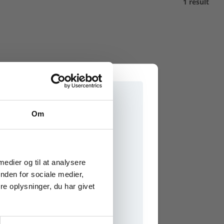
1 result
Om
e onlinematerialer
 medier og til at analysere
nden for sociale medier,
e oplysninger, du har givet