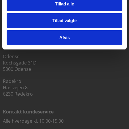
Tillad alle
Praxis Forlag A/S
CVR 41280921
Tillad valgte
Gå til praxisOnline
København
Vognmagergade 7, 5. sal
Afvis
1120 København K
Odense
Kochsgade 31D
5000 Odense
Rødekro
Hærvejen 8
6230 Rødekro
Kontakt kundeservice
Alle hverdage kl. 10.00-15.00