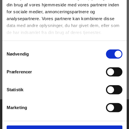
din brug af vores hjemmeside med vores partnere inden
For privatkunder og
For institutioner og
for sociale medier, annonceringspartnere og
analysepartnere. Vores partnere kan kombinere disse
studerende. Du får
virksomheder. Du
eBog+
2 formater
data med andre oplysninger, du har givet dem, eller som
vist priser inkl.
får vist priser ekskl.
Naturvidenskabelige
NF-grundbogen
de har indsamlet fra din brug af deres tjenester.
moms.
moms.
metoder
Anders Groesen
Annemette Vestergaard Witt
Lotte Jacobsen
Steffen Samsøe
Samtykkevalg
Privat
Institution
Nødvendig
Fra
65,00 KR.
39,00 KR.
Præferencer
Statistik
Tilgå dine onlinematerialer
Marketing