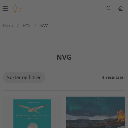
Main
navigation
Hjem
/
HTX
/
NVG
NVG
Sortér og filtrer
6 resultater