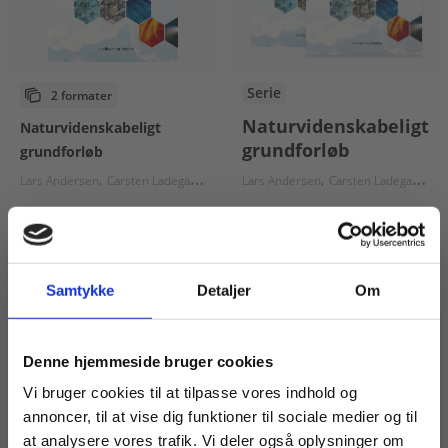
Serie
2 formater
Naturvidenskabeligt
Naturvidenskabeligt
grundforløb
grundforløb
Lars Andersen
Carsten Ladegaard Pedersen
Lars Andersen
Hans Marker
Carsten Ladegaard Pedersen
Steffen Samsøe
Fra
Fra
65,00 KR.
65,00 KR.
Samtykke
Detaljer
Om
Køb læremidler og find masterclasses mm.
Denne hjemmeside bruger cookies
Fortsæt som:
Vi bruger cookies til at tilpasse vores indhold og
annoncer, til at vise dig funktioner til sociale medier og til
at analysere vores trafik. Vi deler også oplysninger om