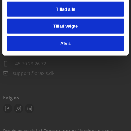
Alle hverdage kl. 10.00-15.00
Tillad alle
+45 70 23 85 87
info@praxis.dk
Tillad valgte
Gå til praxisOnline
Kontakt teknisk support
Afvis
Alle hverdage 8.00-15.00
+45 70 23 26 72
support@praxis.dk
Følg os