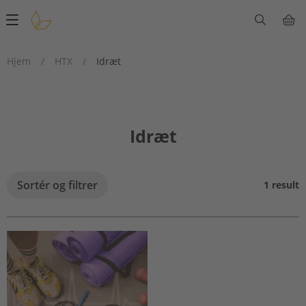
Main
navigation
Hjem
/
HTX
/
Idræt
Idræt
Sortér og filtrer
1 result