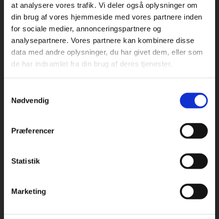
at analysere vores trafik. Vi deler også oplysninger om
din brug af vores hjemmeside med vores partnere inden
For privatkunder og
For institutioner og
for sociale medier, annonceringspartnere og
Praxis Forlag A/S
analysepartnere. Vores partnere kan kombinere disse
studerende. Du får
virksomheder. Du
CVR 41280921
data med andre oplysninger, du har givet dem, eller som
vist priser inkl.
får vist priser ekskl.
de har indsamlet fra din brug af deres tjenester.
moms.
moms.
København
Vognmagergade 7, 5. sal
Samtykkevalg
1120 København K
Privat
Institution
Nødvendig
Odense
Kochsgade 31D
Præferencer
5000 Odense
Rødekro
Statistik
Tilgå dine onlinematerialer
Hærvejen 8
6230 Rødekro
Marketing
Kontakt kundeservice