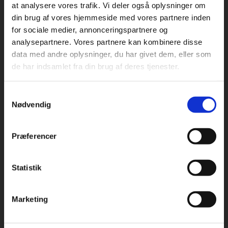
at analysere vores trafik. Vi deler også oplysninger om
din brug af vores hjemmeside med vores partnere inden
For privatkunder og
For institutioner og
for sociale medier, annonceringspartnere og
Praxis Forlag A/S
analysepartnere. Vores partnere kan kombinere disse
studerende. Du får
virksomheder. Du
CVR 41280921
data med andre oplysninger, du har givet dem, eller som
vist priser inkl.
får vist priser ekskl.
de har indsamlet fra din brug af deres tjenester.
moms.
moms.
København
Vognmagergade 7, 5. sal
Samtykkevalg
1120 København K
Privat
Institution
Nødvendig
Odense
Kochsgade 31D
Præferencer
5000 Odense
Rødekro
Statistik
Tilgå dine onlinematerialer
Hærvejen 8
6230 Rødekro
Marketing
Kontakt kundeservice