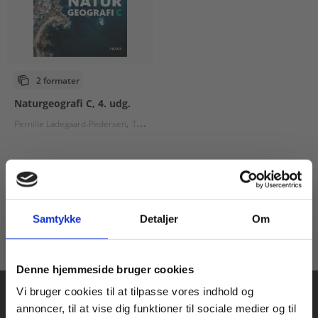
2 formater
Naturgeografi C, 4. udg.
Pernille Ladegaard-Pedersen
Tomas Westh Nørrekjær
Niels Vinther
Fra
79,00 KR.
Samtykke
Detaljer
Om
Køb læremidler og find masterclasses mm.
Denne hjemmeside bruger cookies
Fortsæt som:
Vi bruger cookies til at tilpasse vores indhold og
annoncer, til at vise dig funktioner til sociale medier og til