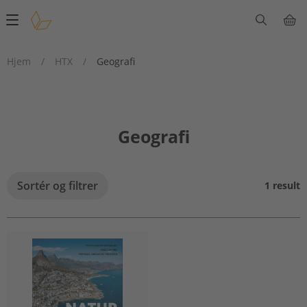
Main
navigation
Hjem
/
HTX
/
Geografi
Geografi
Sortér og filtrer
1 result