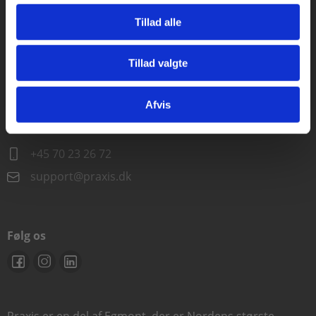
Alle hverdage kl. 10.00-15.00
Tillad alle
+45 70 23 85 87
info@praxis.dk
Tillad valgte
Gå til praxisOnline
Kontakt teknisk support
Afvis
Alle hverdage 8.00-15.00
+45 70 23 26 72
support@praxis.dk
Følg os