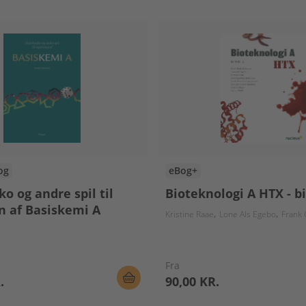
og
eBog+
o og andre spil til
Bioteknologi A HTX - b
n af Basiskemi A
Kristine Raae
Lone Als Egebo
Frank Gr
Fra
.
90,00 KR.