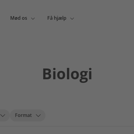
Mød os
Få hjælp
Biologi
Format