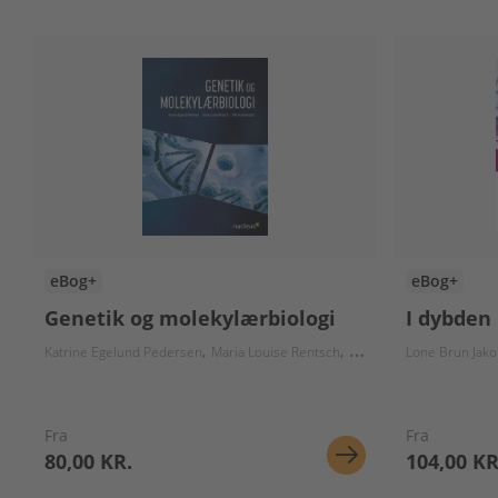
eBog+
eBog+
Genetik og molekylærbiologi
I dybden
Katrine Egelund Pedersen
Maria Louise Rentsch
Rikke Løje Rentsch
Lone Brun Jak
Fra
Fra
80,00 KR.
104,00 KR