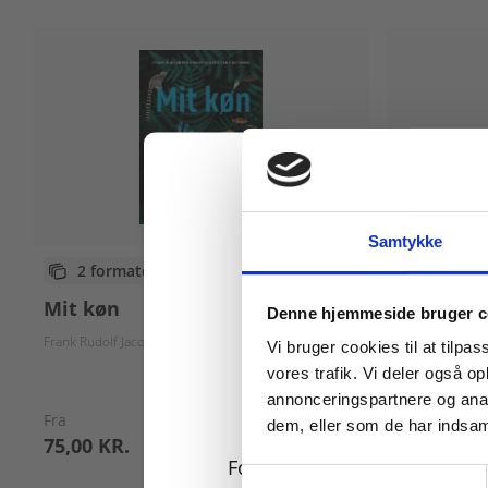
Samtykke
eBog+
2 formater
Innovati
Køb læremidler og find
Mit køn
Denne hjemmeside bruger c
Frank Rudolf Jacobsen
Mads-Holger Bang Jacobsen
Vi bruger cookies til at tilpas
vores trafik. Vi deler også 
annonceringspartnere og anal
Fra
Fra
dem, eller som de har indsaml
75,00 KR.
30,00 KR.
For privatkunder og
Samtykkevalg