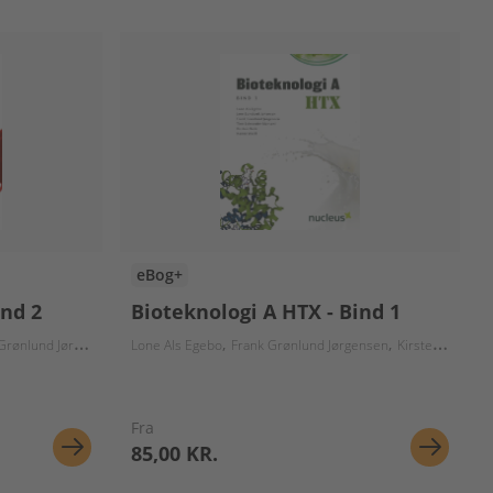
eBog+
ind 2
Bioteknologi A HTX - Bind 1
ønlund Jørgensen
Kirsten Hede
Lone Als Egebo
Jane Sundbæk Johansen
Frank Grønlund Jørgensen
Tine Schroeder Mant
Kirsten Hede
J
Fra
85,00 KR.