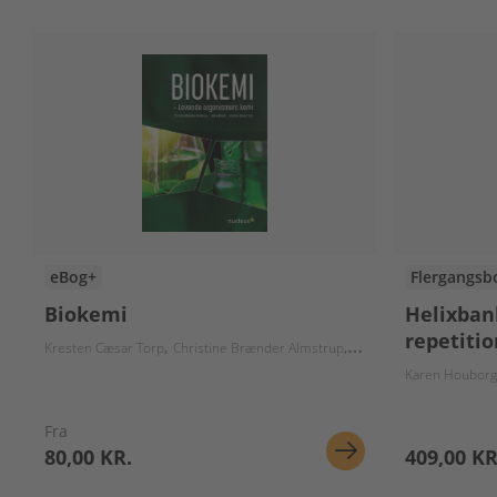
eBog+
Flergangsb
Biokemi
Helixbank
repetitio
Kresten Cæsar Torp
Christine Brænder Almstrup
Marie Eiland
Karen Houborg
Fra
80,00 KR.
409,00 KR