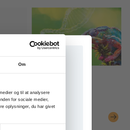
Om
Digitale Læremidler
abelige
Fagpakke til biologi
e onlinematerialer
 medier og til at analysere
nden for sociale medier,
e oplysninger, du har givet
Pris
70,00 KR.