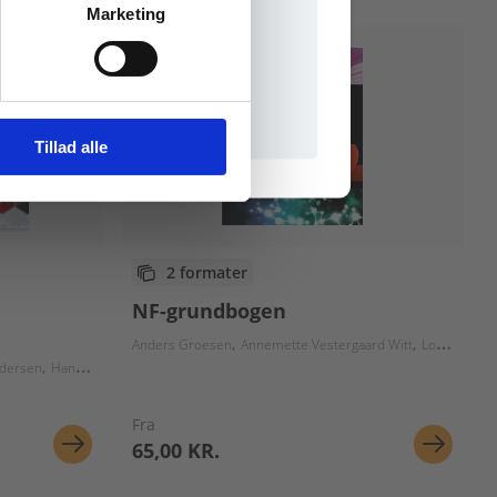
Marketing
il praxisOnline
Tillad alle
2 formater
NF-grundbogen
Anders Groesen
Annemette Vestergaard Witt
Lotte Jacobsen
edersen
Hans Marker
Steffen Samsøe
Fra
65,00 KR.