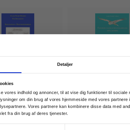
Detaljer
eBog+
on i naturvidenskab
Fonders Naturvidensk
 masterclasses mm.
ookies
Opslagsbog
Tilgå din
se vores indhold og annoncer, til at vise dig funktioner til sociale
oplysninger om din brug af vores hjemmeside med vores partnere i
ysepartnere. Vores partnere kan kombinere disse data med andr
Fra
et fra din brug af deres tjenester.
49,00 KR.
For institutioner og