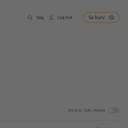
Se kurv
Søg
Log ind
Vis pris: Inkl. moms