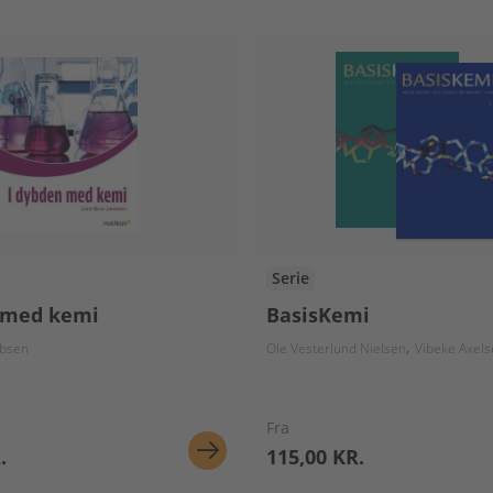
Serie
 med kemi
BasisKemi
obsen
Ole Vesterlund Nielsen
Vibeke Axel
Fra
.
115,00 KR.