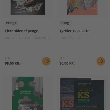
eBog+
eBog+
Flere sider af penge
Tyrkiet 1923-2018
Gunnar C. Adriansen
Mads Waneck
Anders Ellegaard Pedersen
Deniz B. Serinci
Thomas P. L
Fra
Fra
95,00 KR.
80,00 KR.