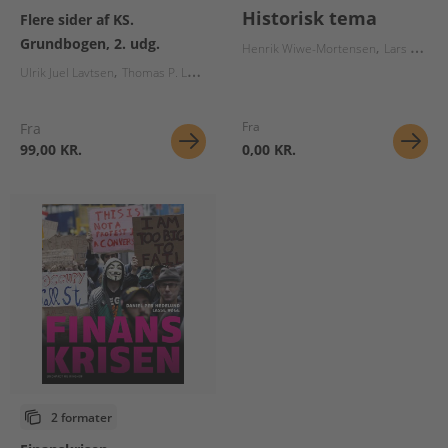
Historisk tema
Flere sider af KS.
Grundbogen, 2. udg.
Henrik Wiwe-Mortensen
Lars Peter Visti Hansen
Ulrik Juel Lavtsen
Thomas P. Larsen
Suzanne Gudbjerg-Hansen
Fra
Fra
99,00 KR.
0,00 KR.
2 formater