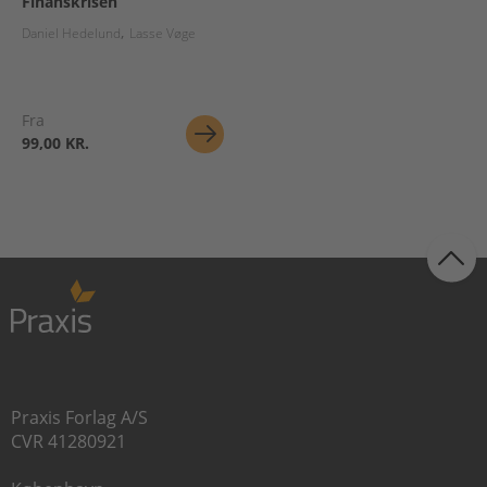
Finanskrisen
Daniel Hedelund
Lasse Vøge
Fra
99,00 KR.
Praxis Forlag A/S
CVR 41280921