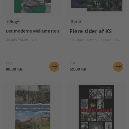
eBog+
Serie
Flere sider af KS
Det moderne Mellemøsten
Birgitte Vestermark
Ulrik Juel Lavtsen
Thomas P. Larsen
Fra
Fra
80,00 KR.
59,00 KR.