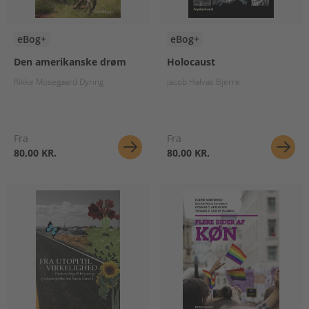
eBog+
eBog+
Den amerikanske drøm
Holocaust
Rikke Mosegaard Dyring
Jacob Halvas Bjerre
Fra
Fra
80,00 KR.
80,00 KR.