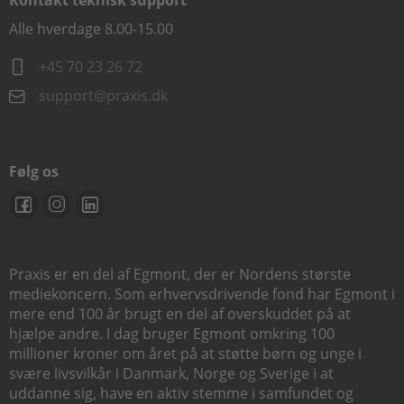
Kontakt teknisk support
Alle hverdage 8.00-15.00
+45 70 23 26 72
support@praxis.dk
Følg os
Praxis er en del af Egmont, der er Nordens største
mediekoncern. Som erhvervsdrivende fond har Egmont i
mere end 100 år brugt en del af overskuddet på at
hjælpe andre. I dag bruger Egmont omkring 100
millioner kroner om året på at støtte børn og unge i
svære livsvilkår i Danmark, Norge og Sverige i at
uddanne sig, have en aktiv stemme i samfundet og