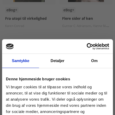
eBog+
eBog+
Fra utopi til virkelighed
Flere sider af køn
Karen Conrad
Gunnar C. Adriansen
Hanne Mortensen
Fra
Fra
80,00 KR.
95,00 KR.
Samtykke
Detaljer
Om
Køb læremidler og find masterclasses mm.
Denne hjemmeside bruger cookies
Fortsæt som:
Vi bruger cookies til at tilpasse vores indhold og
annoncer, til at vise dig funktioner til sociale medier og til
at analysere vores trafik. Vi deler også oplysninger om
din brug af vores hjemmeside med vores partnere inden
For privatkunder og
For institutioner og
for sociale medier, annonceringspartnere og