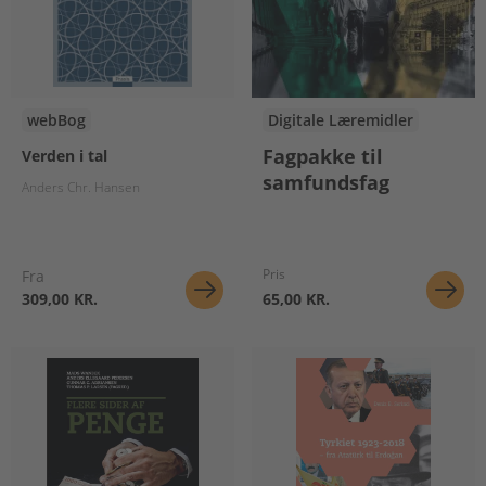
webBog
Digitale Læremidler
Fagpakke til
Verden i tal
samfundsfag
Anders Chr. Hansen
Pris
Fra
309,00 KR.
65,00 KR.