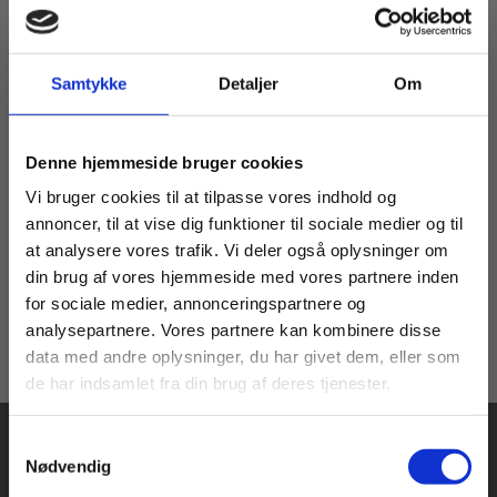
Samtykke
Detaljer
Om
eBog+
Bog
Hvem stod bag?
Socialpsykologisk
Køb læremidler og find masterclasses mm.
Denne hjemmeside bruger cookies
grundbog
Mads Aamand Hansen
Christian Vollmond
Fortsæt som:
Vi bruger cookies til at tilpasse vores indhold og
Peik Gjøsund
annoncer, til at vise dig funktioner til sociale medier og til
at analysere vores trafik. Vi deler også oplysninger om
Fra
din brug af vores hjemmeside med vores partnere inden
95,00 KR.
205,00 KR.
For privatkunder og
For institutioner og
for sociale medier, annonceringspartnere og
analysepartnere. Vores partnere kan kombinere disse
studerende. Du får
virksomheder. Du
data med andre oplysninger, du har givet dem, eller som
vist priser inkl.
får vist priser ekskl.
de har indsamlet fra din brug af deres tjenester.
moms.
moms.
Samtykkevalg
Privat
Institution
Nødvendig