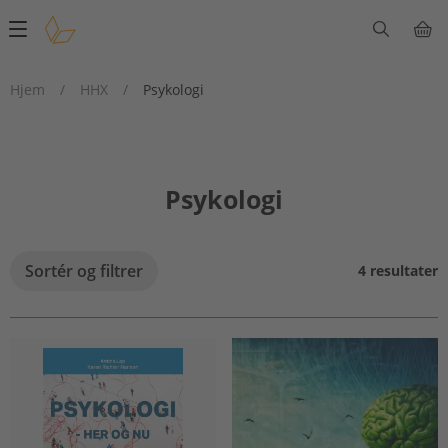
Main
navigation
Hjem
/
HHX
/
Psykologi
Psykologi
Sortér og filtrer
4 resultater