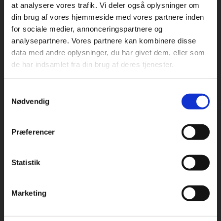
at analysere vores trafik. Vi deler også oplysninger om
din brug af vores hjemmeside med vores partnere inden
For privatkunder og
For institutioner og
for sociale medier, annonceringspartnere og
Praxis Forlag A/S
analysepartnere. Vores partnere kan kombinere disse
studerende. Du får
virksomheder. Du
CVR 41280921
data med andre oplysninger, du har givet dem, eller som
vist priser inkl.
får vist priser ekskl.
de har indsamlet fra din brug af deres tjenester.
moms.
moms.
København
Vognmagergade 7, 5. sal
Samtykkevalg
1120 København K
Privat
Institution
Nødvendig
Odense
Kochsgade 31D
Præferencer
5000 Odense
Rødekro
Statistik
Tilgå dine onlinematerialer
Hærvejen 8
6230 Rødekro
Marketing
Kontakt kundeservice