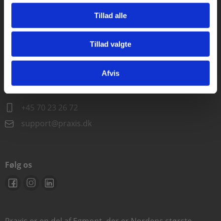
Alle hverdage kl. 10.00-15.00
Tillad alle
+45 70 23 85 87
info@praxis.dk
Tillad valgte
Gå til praxisOnline
Kontakt teknisk support
Afvis
Alle hverdage 8.00-15.00
+45 70 23 26 72
support@praxis.dk
Følg os