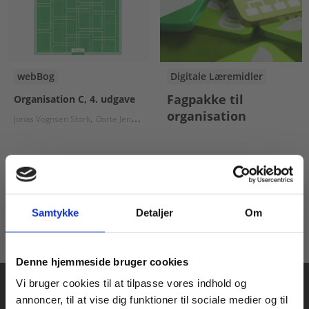
webBog
Digitale Læremidler
Fagpakke til
Organisation C, 4. udgave
organisation
Jonas Vognsen Stork
Dorte Jensen
Balalli Dégas
Pris
Fra
125,00 KR.
80,00 KR.
Samtykke
Detaljer
Om
Køb læremidler og find masterclasses mm.
Denne hjemmeside bruger cookies
Fortsæt som:
Vi bruger cookies til at tilpasse vores indhold og
annoncer, til at vise dig funktioner til sociale medier og til