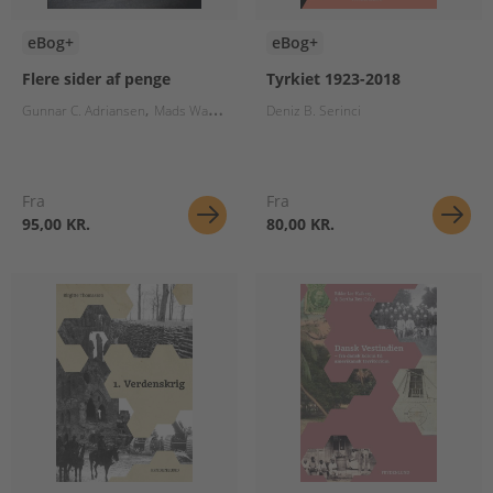
eBog+
eBog+
Flere sider af penge
Tyrkiet 1923-2018
Gunnar C. Adriansen
Mads Waneck
Anders Ellegaard Pedersen
Deniz B. Serinci
Thomas P. L
Fra
Fra
95,00 KR.
80,00 KR.