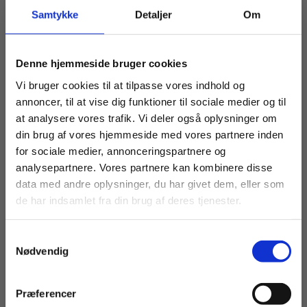
eBog+
eBog+
Samtykke
Detaljer
Om
Folkedrabet i Rwanda
Irland
Morten Severin
Kai Rasmussen
Køb læremidler og find masterclasses mm.
Denne hjemmeside bruger cookies
Fortsæt som:
Vi bruger cookies til at tilpasse vores indhold og
Fra
Fra
annoncer, til at vise dig funktioner til sociale medier og til
95,00 KR.
80,00 KR.
at analysere vores trafik. Vi deler også oplysninger om
din brug af vores hjemmeside med vores partnere inden
For privatkunder og
For institutioner og
for sociale medier, annonceringspartnere og
analysepartnere. Vores partnere kan kombinere disse
studerende. Du får
virksomheder. Du
data med andre oplysninger, du har givet dem, eller som
vist priser inkl.
får vist priser ekskl.
de har indsamlet fra din brug af deres tjenester.
moms.
moms.
Samtykkevalg
Privat
Institution
Nødvendig
Præferencer
eBog+
eBog+