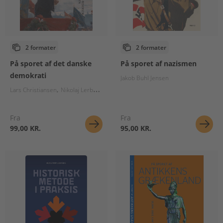
2 formater
2 formater
På sporet af det danske
På sporet af nazismen
demokrati
Jakob Buhl Jensen
Lars Christiansen
Nikolaj Lerbæk Pedersen
Fra
Fra
99,00 KR.
95,00 KR.