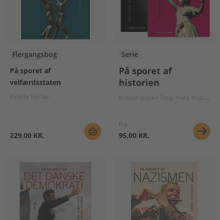
Flergangsbog
Serie
På sporet af
På sporet af
historien
velfærdsstaten
Birgitte Herløv
Kristian Jepsen Steg
Hans Wagner
B
Fra
229,00 KR.
95,00 KR.