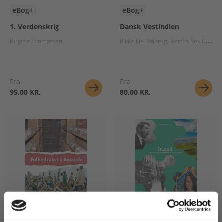
eBog+
eBog+
1. Verdenskrig
Dansk Vestindien
Birgitte Thomassen
Rikke Lie Halberg
Bertha Rex Coley
Fra
Fra
95,00 KR.
80,00 KR.