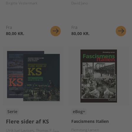
Birgitte Vestermark
David Jano
Fra
Fra
80,00 KR.
80,00 KR.
Serie
eBog+
Flere sider af KS
Fascismens Italien
Flemming Larsen
Ulrik Juel Lavtsen
Thomas P. Larsen
Suzanne Gudbjerg-Hansen
Jakob Søren