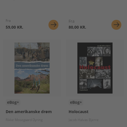
Fra
Fra
59,00 KR.
80,00 KR.
eBog+
eBog+
Den amerikanske drøm
Holocaust
Rikke Mosegaard Dyring
Jacob Halvas Bjerre