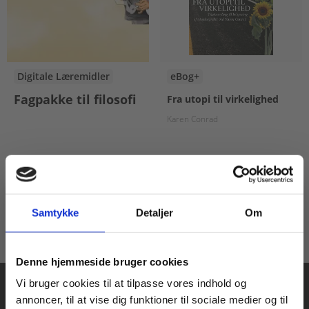
Digitale Læremidler
eBog+
Fagpakke til filosofi
Fra utopi til virkelighed
Karen Conrad
Pris
Fra
70,00 KR.
80,00 KR.
Samtykke
Detaljer
Om
Køb læremidler og find masterclasses mm.
Denne hjemmeside bruger cookies
Fortsæt som:
Vi bruger cookies til at tilpasse vores indhold og
annoncer, til at vise dig funktioner til sociale medier og til