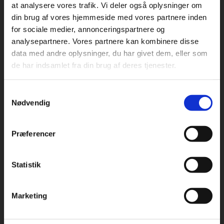
at analysere vores trafik. Vi deler også oplysninger om
din brug af vores hjemmeside med vores partnere inden
For privatkunder og
For institutioner og
for sociale medier, annonceringspartnere og
Praxis Forlag A/S
analysepartnere. Vores partnere kan kombinere disse
studerende. Du får
virksomheder. Du
CVR 41280921
data med andre oplysninger, du har givet dem, eller som
vist priser inkl.
får vist priser ekskl.
de har indsamlet fra din brug af deres tjenester.
moms.
moms.
København
Vognmagergade 7, 5. sal
Samtykkevalg
1120 København K
Privat
Institution
Nødvendig
Odense
Kochsgade 31D
Præferencer
5000 Odense
Rødekro
Statistik
Tilgå dine onlinematerialer
Hærvejen 8
6230 Rødekro
Marketing
Kontakt kundeservice