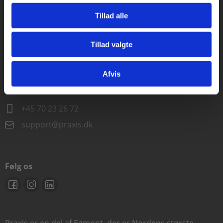
Alle hverdage kl. 10.00-15.00
Tillad alle
+45 70 23 85 87
info@praxis.dk
Tillad valgte
Gå til praxisOnline
Kontakt teknisk support
Afvis
Alle hverdage 8.00-15.00
+45 70 23 26 72
support@praxis.dk
Følg os