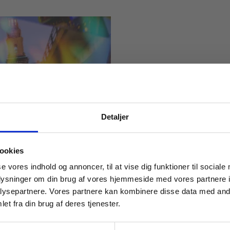
Detaljer
remidler
til KS
 masterclasses mm.
ookies
Tilgå din
se vores indhold og annoncer, til at vise dig funktioner til sociale
oplysninger om din brug af vores hjemmeside med vores partnere i
ysepartnere. Vores partnere kan kombinere disse data med andr
et fra din brug af deres tjenester.
For institutioner og