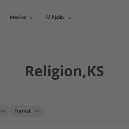
Mød os
Få hjælp
Religion,KS
Format