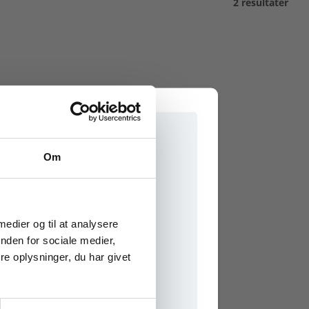
2 resultater
Om
e onlinematerialer
 medier og til at analysere
nden for sociale medier,
e oplysninger, du har givet