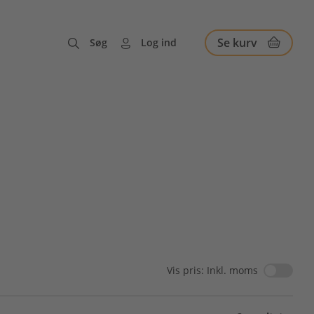
Se kurv
Søg
Log ind
Vis pris: Inkl. moms