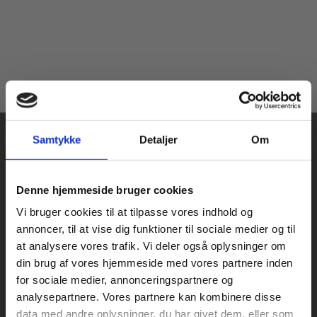
Samtykke
Detaljer
Om
Køb læremidler og find masterclasses mm.
Denne hjemmeside bruger cookies
Fortsæt som:
Vi bruger cookies til at tilpasse vores indhold og
Praxis Forlag A/S
annoncer, til at vise dig funktioner til sociale medier og til
CVR 41280921
at analysere vores trafik. Vi deler også oplysninger om
København
din brug af vores hjemmeside med vores partnere inden
Vognmagergade 7, 5. sal
For privatkunder og
For institutioner og
for sociale medier, annonceringspartnere og
1120 København K
analysepartnere. Vores partnere kan kombinere disse
studerende. Du får
virksomheder. Du
data med andre oplysninger, du har givet dem, eller som