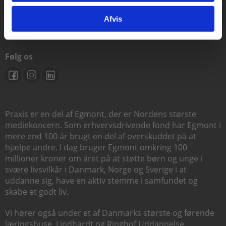
support@praxis.dk
Afvis
Følg os
Praxis er en del af Egmont, der er Nordens største
mediekoncern. Som erhvervsdrivende fond har Egmont i
mere end 100 år brugt en del af overskuddet på at
hjælpe andre. I dag bruger Egmont omkring 100
millioner kroner om året på at støtte børn og unge i
svære livsvilkår i Danmark, Norge og Sverige i at
uddanne sig, have en aktiv stemme i samfundet og
skabe et godt liv.
Vi hører også under et af Danmarks største og førende
læringshuse,
Lindhardt og Ringhof Uddannelse
,