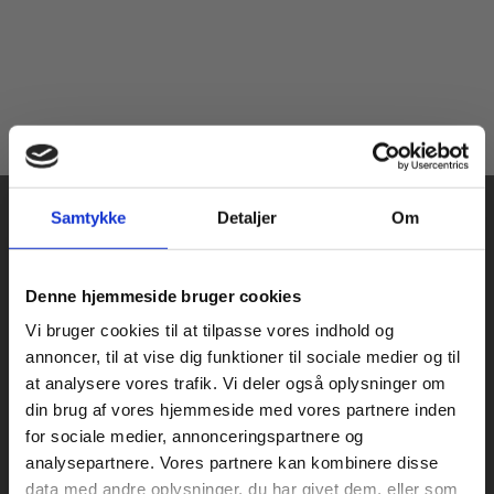
Samtykke
Detaljer
Om
Køb læremidler og find masterclasses mm.
Denne hjemmeside bruger cookies
Fortsæt som:
Vi bruger cookies til at tilpasse vores indhold og
Praxis Forlag A/S
annoncer, til at vise dig funktioner til sociale medier og til
CVR 41280921
at analysere vores trafik. Vi deler også oplysninger om
København
din brug af vores hjemmeside med vores partnere inden
Vognmagergade 7, 5. sal
For privatkunder og
For institutioner og
for sociale medier, annonceringspartnere og
1120 København K
analysepartnere. Vores partnere kan kombinere disse
studerende. Du får
virksomheder. Du
data med andre oplysninger, du har givet dem, eller som