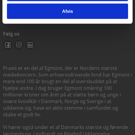
support@praxis.dk
Afvis
Følg os
Praxis er en del af Egmont, der er Nordens største
mediekoncern. Som erhvervsdrivende fond har Egmont i
mere end 100 år brugt en del af overskuddet på at
hjælpe andre. I dag bruger Egmont omkring 100
millioner kroner om året på at støtte børn og unge i
svære livsvilkår i Danmark, Norge og Sverige i at
uddanne sig, have en aktiv stemme i samfundet og
skabe et godt liv.
Vi hører også under et af Danmarks største og førende
læringshuse,
Lindhardt og Ringhof Uddannelse
,