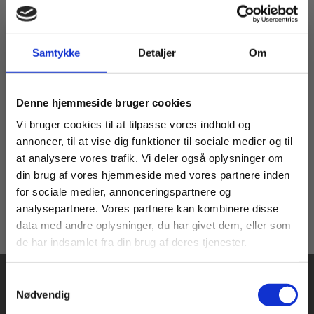
Samtykke
Detaljer
Om
Bog
Heureka!
Køb læremidler og find masterclasses mm.
Denne hjemmeside bruger cookies
Birte Ravn Østergaard
Kirsten Frandsen
Fortsæt som:
Vi bruger cookies til at tilpasse vores indhold og
annoncer, til at vise dig funktioner til sociale medier og til
at analysere vores trafik. Vi deler også oplysninger om
din brug af vores hjemmeside med vores partnere inden
399,00 KR.
For privatkunder og
For institutioner og
for sociale medier, annonceringspartnere og
analysepartnere. Vores partnere kan kombinere disse
studerende. Du får
virksomheder. Du
data med andre oplysninger, du har givet dem, eller som
vist priser inkl.
får vist priser ekskl.
de har indsamlet fra din brug af deres tjenester.
moms.
moms.
Samtykkevalg
Privat
Institution
Nødvendig