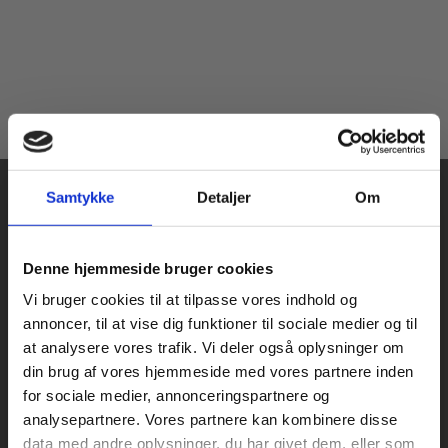
Samtykke
Detaljer
Om
Køb læremidler og find masterclasses mm.
Denne hjemmeside bruger cookies
Fortsæt som:
Vi bruger cookies til at tilpasse vores indhold og
Praxis Forlag A/S
annoncer, til at vise dig funktioner til sociale medier og til
CVR 41280921
at analysere vores trafik. Vi deler også oplysninger om
København
din brug af vores hjemmeside med vores partnere inden
Vognmagergade 7, 5. sal
For privatkunder og
For institutioner og
for sociale medier, annonceringspartnere og
1120 København K
analysepartnere. Vores partnere kan kombinere disse
studerende. Du får
virksomheder. Du
data med andre oplysninger, du har givet dem, eller som