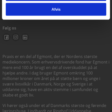
support@praxis.dk
Afvis
Følg os
Praxis er en del af Egmont, der er Nordens største
mediekoncern. Som erhvervsdrivende fond har Egmont i
mere end 100 år brugt en del af overskuddet på at
hjælpe andre. I dag bruger Egmont omkring 100
millioner kroner om året på at støtte børn og unge i
svære livsvilkår i Danmark, Norge og Sverige i at
uddanne sig, have en aktiv stemme i samfundet og
skabe et godt liv.
Vi hører også under et af Danmarks største og førende
læringshuse,
Lindhardt og Ringhof Uddannelse
,