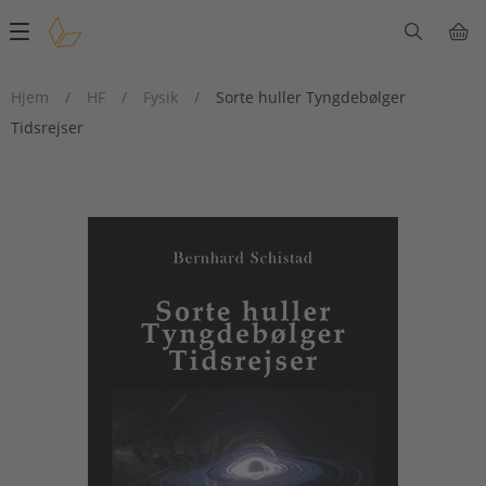
Main
navigation
Hjem
/
HF
/
Fysik
/
Sorte huller Tyngdebølger
Tidsrejser