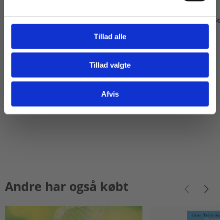
eBog+
eBog+
Grøn Teknologi - Bæredygtigt byggeri
Grøn Teknologi - S
Tillad alle
Tillad valgte
Gå til praxisOnline
Fra
Fra
19,00 KR.
19,00 KR.
Afvis
Andre har også købt