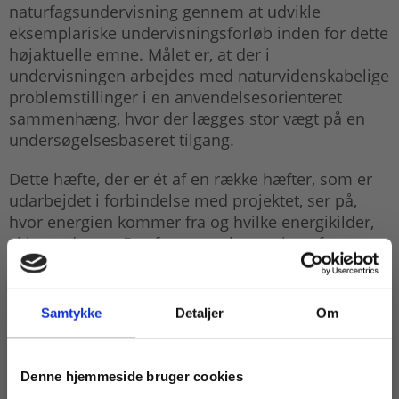
naturfagsundervisning gennem at udvikle
eksemplariske undervisningsforløb inden for dette
højaktuelle emne. Målet er, at der i
undervisningen arbejdes med naturvidenskabelige
problemstillinger i en anvendelsesorienteret
sammenhæng, hvor der lægges stor vægt på en
undersøgelsesbaseret tilgang.
Dette hæfte, der er ét af en række hæfter, som er
udarbejdet i forbindelse med projektet, ser på,
hvor energien kommer fra og hvilke energikilder,
vi kan udnytte. Der foretages beregning af
energien i bølger, og forskellige typer af
bølgekraftanlæg omtales.
Samtykke
Detaljer
Om
Projektet er støttet af Lundbeckfonden.
Køb læremidler og find masterclasses mm.
Denne hjemmeside bruger cookies