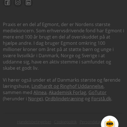
Praxis er en del af Egmont, der er Nordens største
mediekoncern. Som erhvervsdrivende fond har Egmont i
mere end 100 år brugt en del af overskuddet på at
hjælpe andre. I dag bruger Egmont omkring 100
millioner kroner om året på at støtte børn og unge i
svære livsvilkår i Danmark, Norge og Sverige i at
uddanne sig, have en aktiv stemme i samfundet og
skabe et godt liv.
Vi hører også under et af Danmarks største og førende
læringshuse,
Lindhardt og Ringhof Uddannelse
,
sammen med
Alinea
,
Akademisk Forlag
,
GoTutor
(herunder i
Norge
),
Ordblindetræning
og
Forstå.dk
.
Subfooter
Handelsbetingelser
Cookiepolitik
Persondatapolitik