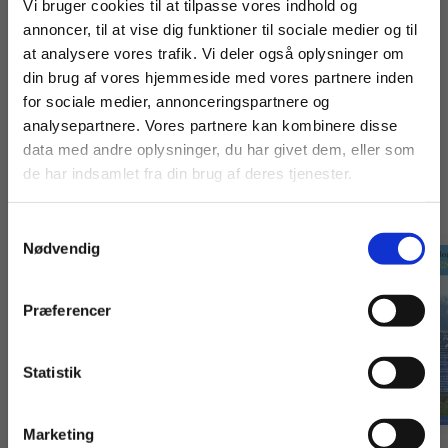
Fortsæt som:
Vi bruger cookies til at tilpasse vores indhold og
annoncer, til at vise dig funktioner til sociale medier og til
at analysere vores trafik. Vi deler også oplysninger om
din brug af vores hjemmeside med vores partnere inden
For privatkunder og
For institutioner og
for sociale medier, annonceringspartnere og
analysepartnere. Vores partnere kan kombinere disse
studerende. Du får
virksomheder. Du
Titler i serien
data med andre oplysninger, du har givet dem, eller som
vist priser inkl.
får vist priser ekskl.
de har indsamlet fra din brug af deres tjenester.
moms.
moms.
Samtykkevalg
Privat
Institution
Nødvendig
Præferencer
Statistik
Tilgå dine onlinematerialer
Marketing