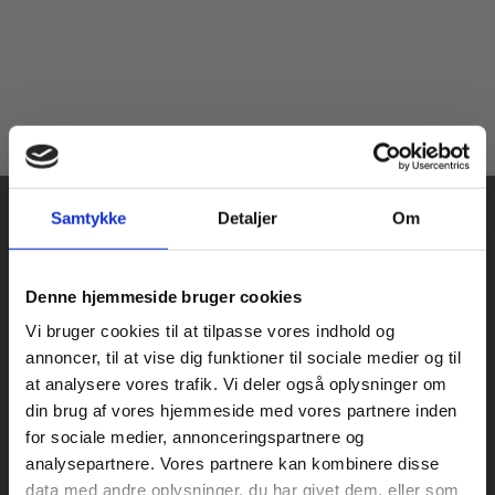
Samtykke
Detaljer
Om
Køb læremidler og find masterclasses mm.
Denne hjemmeside bruger cookies
Fortsæt som:
Vi bruger cookies til at tilpasse vores indhold og
Praxis Forlag A/S
annoncer, til at vise dig funktioner til sociale medier og til
CVR 41280921
at analysere vores trafik. Vi deler også oplysninger om
København
din brug af vores hjemmeside med vores partnere inden
Vognmagergade 7, 5. sal
For privatkunder og
For institutioner og
for sociale medier, annonceringspartnere og
1120 København K
analysepartnere. Vores partnere kan kombinere disse
studerende. Du får
virksomheder. Du
data med andre oplysninger, du har givet dem, eller som