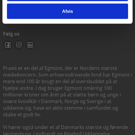
support@praxis.dk
Afvis
Følg os
Praxis er en del af Egmont, der er Nordens største
mediekoncern. Som erhvervsdrivende fond har Egmont i
mere end 100 år brugt en del af overskuddet på at
hjælpe andre. I dag bruger Egmont omkring 100
millioner kroner om året på at støtte børn og unge i
svære livsvilkår i Danmark, Norge og Sverige i at
uddanne sig, have en aktiv stemme i samfundet og
skabe et godt liv.
Vi hører også under et af Danmarks største og førende
læringshuse,
Lindhardt og Ringhof Uddannelse
,