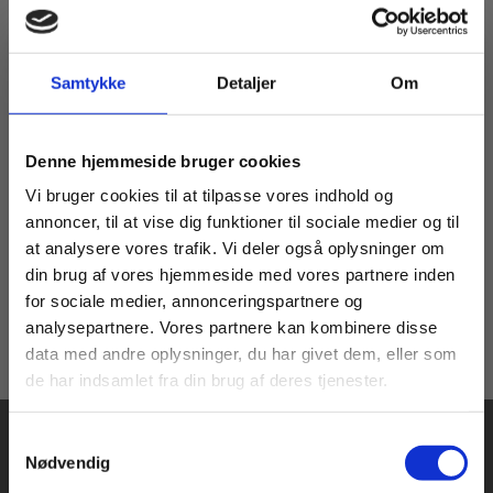
Samtykke
Detaljer
Om
Flergangsbog
Helixbanko og andre spil
Køb læremidler og find masterclasses mm.
Denne hjemmeside bruger cookies
til repetition af Basiskemi
A
Fortsæt som:
Vi bruger cookies til at tilpasse vores indhold og
annoncer, til at vise dig funktioner til sociale medier og til
Karen Houborg
at analysere vores trafik. Vi deler også oplysninger om
din brug af vores hjemmeside med vores partnere inden
409,00 KR.
For privatkunder og
For institutioner og
for sociale medier, annonceringspartnere og
analysepartnere. Vores partnere kan kombinere disse
studerende. Du får
virksomheder. Du
data med andre oplysninger, du har givet dem, eller som
vist priser inkl.
får vist priser ekskl.
de har indsamlet fra din brug af deres tjenester.
moms.
moms.
Samtykkevalg
Privat
Institution
Nødvendig