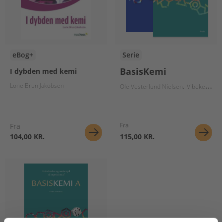
eBog+
Serie
BasisKemi
I dybden med kemi
Lone Brun Jakobsen
Ole Vesterlund Nielsen
Vibeke Axelsen
Fra
Fra
104,00 KR.
115,00 KR.