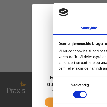
Samtykke
Køb læremidler og find
Denne hjemmeside bruger c
Vi bruger cookies til at tilpas
vores trafik. Vi deler også 
annonceringspartnere og anal
dem, eller som de har indsaml
For privatkunder og
Samtykkevalg
studerende. Du får vist
Nødvendig
priser inkl. moms.
Fortsæt som privat