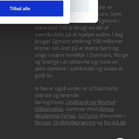
Praxis er en del af Egmont, der er
Tillad alle
Nordens største mediekoncern. Som
erhvervsdrivende fond har Egmont i
mere end 100 år brugt en del af
overskuddet på at hjælpe andre. I dag
bruger Egmont omkring 100 millioner
kroner om året på at støtte børn og
unge i svære livsvilkår i Danmark, Norge
og Sverige i at uddanne sig, have en
aktiv stemme i samfundet og skabe et
godt liv.
Vi hører også under et af Danmarks
største og førende
læringshuse,
Lindhardt og Ringhof
Uddannelse
, sammen med
Alinea
,
Akademisk Forlag
,
GoTutor
(herunder i
Norge
),
Ordblindetræning
og
Forstå.dk
.