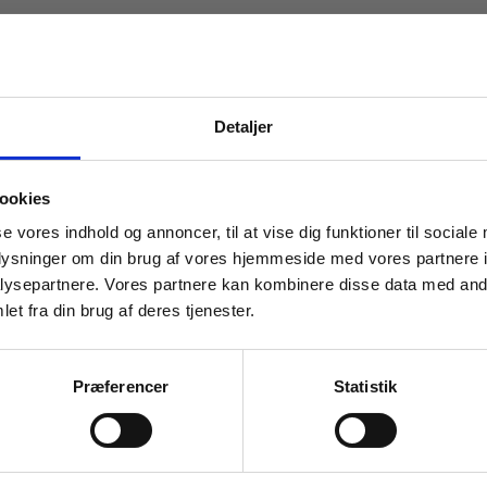
Detaljer
Ingen resultater
 masterclasses mm.
ookies
Tilgå din
se vores indhold og annoncer, til at vise dig funktioner til sociale
oplysninger om din brug af vores hjemmeside med vores partnere i
ysepartnere. Vores partnere kan kombinere disse data med andr
et fra din brug af deres tjenester.
For institutioner og
virksomheder. Du får
Kontakt kundeservice
Præferencer
Statistik
vist priser ekskl. moms.
Alle hverdage kl. 10.00-15.00
+45 70 23 85 87
Fortsæt som institution
Gå t