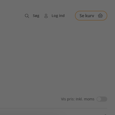
Se kurv
Søg
Log ind
Vis pris: Inkl. moms