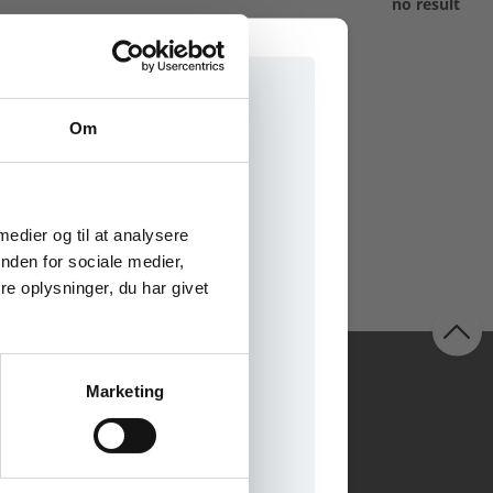
no result
Om
e onlinematerialer
 medier og til at analysere
nden for sociale medier,
e oplysninger, du har givet
Følg os
Marketing
il praxisOnline