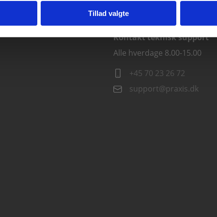
info@praxis.dk
Tillad valgte
Kontakt teknisk support
Alle hverdage 8.00-15.00
+45 70 23 26 72
support@praxis.dk