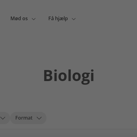
Mød os
Få hjælp
Biologi
Format