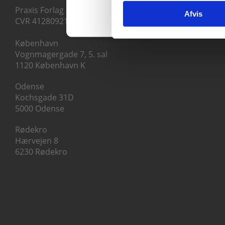
Praxis Forlag A/S
Afvis
CVR 41280921
København
Vognmagergade 7, 5. sal
1120 København K
Odense
Kochsgade 31D
5000 Odense
Rødekro
Hærvejen 8
6230 Rødekro