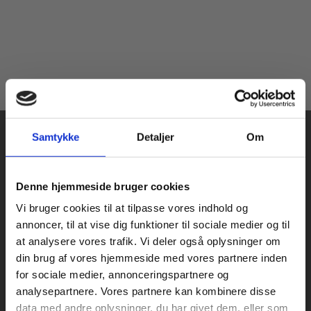
Samtykke
Detaljer
Om
Køb læremidler og find masterclasses mm.
Denne hjemmeside bruger cookies
Fortsæt som:
Vi bruger cookies til at tilpasse vores indhold og
Praxis Forlag A/S
annoncer, til at vise dig funktioner til sociale medier og til
CVR 41280921
at analysere vores trafik. Vi deler også oplysninger om
København
din brug af vores hjemmeside med vores partnere inden
Vognmagergade 7, 5. sal
For privatkunder og
For institutioner og
for sociale medier, annonceringspartnere og
1120 København K
analysepartnere. Vores partnere kan kombinere disse
studerende. Du får
virksomheder. Du
data med andre oplysninger, du har givet dem, eller som