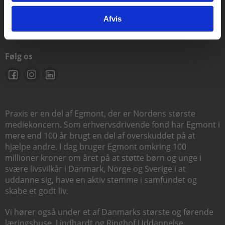
support@praxis.dk
Afvis
Følg os
Praxis er en del af Egmont, der er Nordens største
mediekoncern. Som erhvervsdrivende fond har Egmont i
mere end 100 år brugt en del af overskuddet på at
hjælpe andre. I dag bruger Egmont omkring 100
millioner kroner om året på at støtte børn og unge i
svære livsvilkår i Danmark, Norge og Sverige i at
uddanne sig, have en aktiv stemme i samfundet og
skabe et godt liv.
Vi hører også under et af Danmarks største og førende
læringshuse,
Lindhardt og Ringhof Uddannelse
,