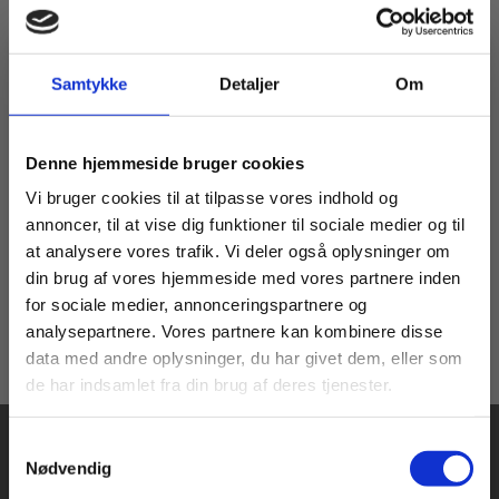
Samtykke
Detaljer
Om
2 formater
Hverdagens matematik 2
Køb læremidler og find masterclasses mm.
Denne hjemmeside bruger cookies
Niels Tafdrup
Fortsæt som:
Vi bruger cookies til at tilpasse vores indhold og
annoncer, til at vise dig funktioner til sociale medier og til
at analysere vores trafik. Vi deler også oplysninger om
Fra
din brug af vores hjemmeside med vores partnere inden
215,00 KR.
For privatkunder og
For institutioner og
for sociale medier, annonceringspartnere og
analysepartnere. Vores partnere kan kombinere disse
studerende. Du får
virksomheder. Du
data med andre oplysninger, du har givet dem, eller som
vist priser inkl.
får vist priser ekskl.
de har indsamlet fra din brug af deres tjenester.
moms.
moms.
Samtykkevalg
Privat
Institution
Nødvendig