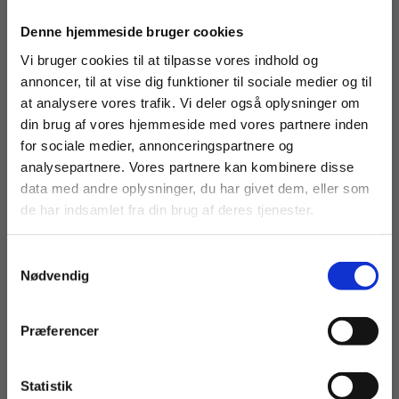
Antal elever
Køb læremidler og find masterclasses mm.
Denne hjemmeside bruger cookies
Fortsæt som:
Vi bruger cookies til at tilpasse vores indhold og
annoncer, til at vise dig funktioner til sociale medier og til
Kommentar
at analysere vores trafik. Vi deler også oplysninger om
din brug af vores hjemmeside med vores partnere inden
For privatkunder og
For institutioner og
for sociale medier, annonceringspartnere og
analysepartnere. Vores partnere kan kombinere disse
studerende. Du får
virksomheder. Du
data med andre oplysninger, du har givet dem, eller som
vist priser inkl.
får vist priser ekskl.
de har indsamlet fra din brug af deres tjenester.
moms.
moms.
Samtykkevalg
Privat
Institution
Nødvendig
Jeg accepterer handelsbetingelserne (sæt kryds)
Præferencer
Læs handelsbetingelserne
Statistik
Tilgå dine onlinematerialer