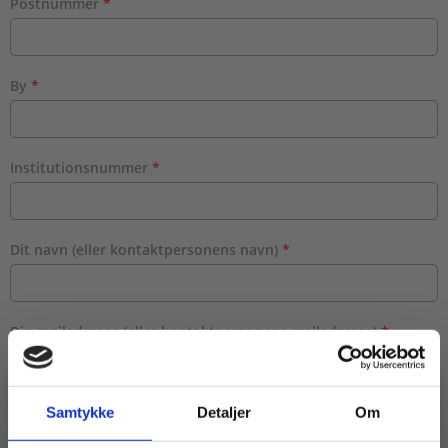
Postnummer
By
Institutionsnummer
Dit navn (eller kontaktpersonens navn)
Din mailadresse (eller kontaktpersonens mailadresse)
Vær opmærksom på, at aktiveringskoden bliver sendt til denne mailadresse.
Samtykke
Detaljer
Om
Herefter skal skolen selv videresende aktiveringskoden til skolens lærere.