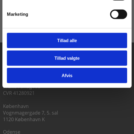
Marketing
Tillad alle
Tillad valgte
Gå til praxisOnline
Afvis
Praxis Forlag A/S
CVR 41280921
København
Vognmagergade 7, 5. sal
1120 København K
Odense