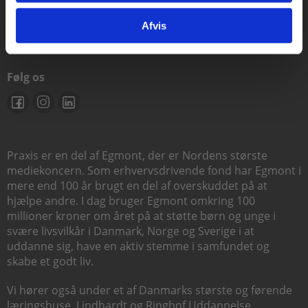
support@praxis.dk
Afvis
Følg os
Praxis er en del af Egmont, der er Nordens største
mediekoncern. Som erhvervsdrivende fond har Egmont i
mere end 100 år brugt en del af overskuddet på at
hjælpe andre. I dag bruger Egmont omkring 100
millioner kroner om året på at støtte børn og unge i
svære livsvilkår i Danmark, Norge og Sverige i at
uddanne sig, have en aktiv stemme i samfundet og
skabe et godt liv.
Vi hører også under et af Danmarks største og førende
læringshuse,
Lindhardt og Ringhof Uddannelse
,