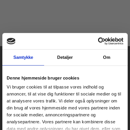
Samtykke
Detaljer
Om
Køb læremidler og find masterclasses mm.
Denne hjemmeside bruger cookies
Fortsæt som:
Vi bruger cookies til at tilpasse vores indhold og
Praxis Forlag A/S
annoncer, til at vise dig funktioner til sociale medier og til
CVR 41280921
at analysere vores trafik. Vi deler også oplysninger om
København
din brug af vores hjemmeside med vores partnere inden
Vognmagergade 7, 5. sal
For privatkunder og
For institutioner og
for sociale medier, annonceringspartnere og
1120 København K
analysepartnere. Vores partnere kan kombinere disse
studerende. Du får
virksomheder. Du
data med andre oplysninger, du har givet dem, eller som