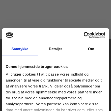
Samtykke
Detaljer
Om
Køb læremidler og find masterclasses mm.
Denne hjemmeside bruger cookies
Fortsæt som:
Vi bruger cookies til at tilpasse vores indhold og
Praxis Forlag A/S
annoncer, til at vise dig funktioner til sociale medier og til
CVR 41280921
at analysere vores trafik. Vi deler også oplysninger om
København
din brug af vores hjemmeside med vores partnere inden
Vognmagergade 7, 5. sal
For privatkunder og
For institutioner og
for sociale medier, annonceringspartnere og
1120 København K
analysepartnere. Vores partnere kan kombinere disse
studerende. Du får
virksomheder. Du
data med andre oplysninger, du har givet dem, eller som