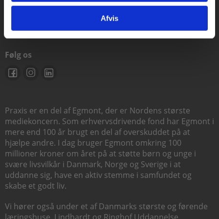
support@praxis.dk
Afvis
Følg os
Praxis er en del af Egmont, der er Nordens største
mediekoncern. Som erhvervsdrivende fond har Egmont i
mere end 100 år brugt en del af overskuddet på at
hjælpe andre. I dag bruger Egmont omkring 100
millioner kroner om året på at støtte børn og unge i
svære livsvilkår i Danmark, Norge og Sverige i at
uddanne sig, have en aktiv stemme i samfundet og
skabe et godt liv.
Vi hører også under et af Danmarks største og førende
læringshuse,
Lindhardt og Ringhof Uddannelse
,