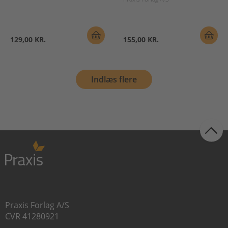
129,00 KR.
155,00 KR.
Indlæs flere
Praxis Forlag A/S
CVR 41280921