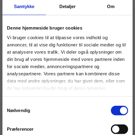
eBog+
eBog+
Samtykke
Detaljer
Om
40096 MAG-svejsning
40092 MAG-svejsning
Køb læremidler og find masterclasses mm.
Denne hjemmeside bruger cookies
Fortsæt som:
Vi bruger cookies til at tilpasse vores indhold og
Fra
Fra
annoncer, til at vise dig funktioner til sociale medier og til
169,00 KR.
169,00 KR.
at analysere vores trafik. Vi deler også oplysninger om
din brug af vores hjemmeside med vores partnere inden
For privatkunder og
For institutioner og
for sociale medier, annonceringspartnere og
analysepartnere. Vores partnere kan kombinere disse
studerende. Du får
virksomheder. Du
data med andre oplysninger, du har givet dem, eller som
vist priser inkl.
får vist priser ekskl.
de har indsamlet fra din brug af deres tjenester.
moms.
moms.
Samtykkevalg
Privat
Institution
Nødvendig
Præferencer
2 formater
2 formater