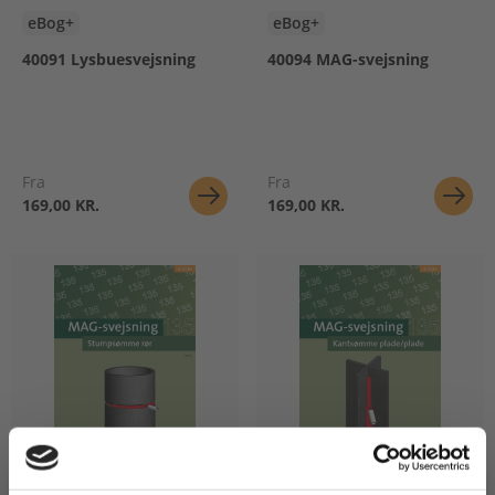
eBog+
eBog+
40091 Lysbuesvejsning
40094 MAG-svejsning
Fra
Fra
169,00 KR.
169,00 KR.