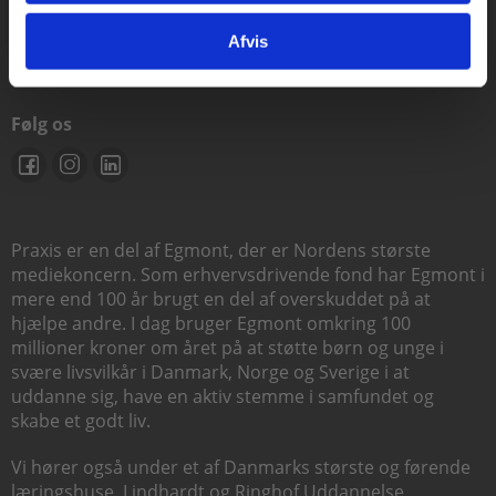
support@praxis.dk
Afvis
Følg os
Praxis er en del af Egmont, der er Nordens største
mediekoncern. Som erhvervsdrivende fond har Egmont i
mere end 100 år brugt en del af overskuddet på at
hjælpe andre. I dag bruger Egmont omkring 100
millioner kroner om året på at støtte børn og unge i
svære livsvilkår i Danmark, Norge og Sverige i at
uddanne sig, have en aktiv stemme i samfundet og
skabe et godt liv.
Vi hører også under et af Danmarks største og førende
læringshuse,
Lindhardt og Ringhof Uddannelse
,