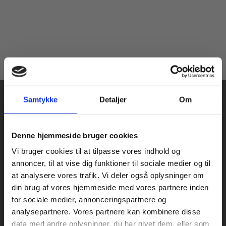
Samtykke
Detaljer
Om
Køb læremidler og find masterclasses mm.
Denne hjemmeside bruger cookies
Fortsæt som:
Vi bruger cookies til at tilpasse vores indhold og
Praxis Forlag A/S
annoncer, til at vise dig funktioner til sociale medier og til
CVR 41280921
at analysere vores trafik. Vi deler også oplysninger om
København
din brug af vores hjemmeside med vores partnere inden
Vognmagergade 7, 5. sal
For privatkunder og
For institutioner og
for sociale medier, annonceringspartnere og
1120 København K
analysepartnere. Vores partnere kan kombinere disse
studerende. Du får
virksomheder. Du
data med andre oplysninger, du har givet dem, eller som