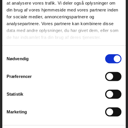
at analysere vores trafik. Vi deler også oplysninger om
din brug af vores hjemmeside med vores partnere inden
For privatkunder og
For institutioner og
for sociale medier, annonceringspartnere og
Praxis Forlag A/S
analysepartnere. Vores partnere kan kombinere disse
studerende. Du får
virksomheder. Du
CVR 41280921
data med andre oplysninger, du har givet dem, eller som
vist priser inkl.
får vist priser ekskl.
de har indsamlet fra din brug af deres tjenester.
moms.
moms.
København
Vognmagergade 7, 5. sal
Samtykkevalg
1120 København K
Privat
Institution
Nødvendig
Odense
Kochsgade 31D
Præferencer
5000 Odense
Rødekro
Statistik
Tilgå dine onlinematerialer
Hærvejen 8
6230 Rødekro
Marketing
Kontakt kundeservice