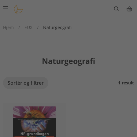
Main
navigation
Hjem
/
EUX
/
Naturgeografi
Naturgeografi
Sortér og filtrer
1 result