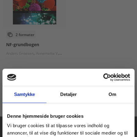
2 formater
NF-grundbogen
Anders Groesen
Annemette Vestergaard Witt
Lotte Jacobsen
Fra
65,00 KR.
Samtykke
Detaljer
Om
Køb læremidler og find masterclasses mm.
Denne hjemmeside bruger cookies
Fortsæt som:
Vi bruger cookies til at tilpasse vores indhold og
annoncer, til at vise dig funktioner til sociale medier og til