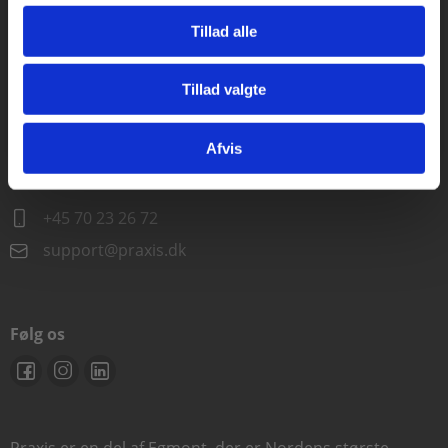
Alle hverdage kl. 10.00-15.00
Tillad alle
+45 70 23 85 87
info@praxis.dk
Tillad valgte
Gå til praxisOnline
Kontakt teknisk support
Afvis
Alle hverdage 8.00-15.00
+45 70 23 26 72
support@praxis.dk
Følg os