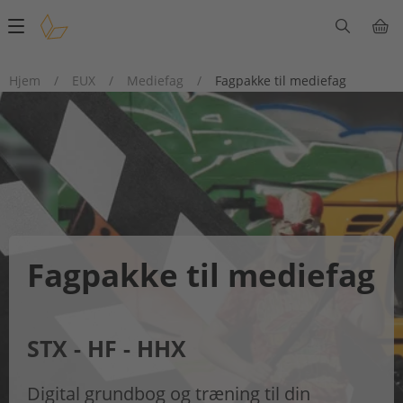
Main
navigation
Hjem
/
EUX
/
Mediefag
/
Fagpakke til mediefag
Fagpakke til mediefag
STX - HF - HHX
Digital grundbog og træning til din