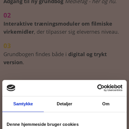
Adgang til ny grundbog
Mediefag - her og nu
.
02
Interaktive træningsmoduler om filmiske
virkemidler
, der tilpasser sig elevernes niveau.
03
Grundbogen findes både i
digital og trykt
version
.
Samtykke
Detaljer
Om
Køb læremidler og find masterclasses mm.
Denne hjemmeside bruger cookies