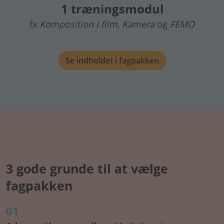
1 træningsmodul
fx
Komposition i film
,
Kamera
og
FEMO
Se indholdet i fagpakken
3 gode grunde til at vælge
fagpakken
01