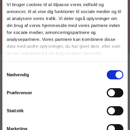
Fortsæt som:
Vi bruger cookies til at tilpasse vores indhold og
annoncer, til at vise dig funktioner til sociale medier og til
at analysere vores trafik. Vi deler også oplysninger om
din brug af vores hjemmeside med vores partnere inden
For privatkunder og
For institutioner og
for sociale medier, annonceringspartnere og
analysepartnere. Vores partnere kan kombinere disse
studerende. Du får
virksomheder. Du
data med andre oplysninger, du har givet dem, eller som
vist priser inkl.
får vist priser ekskl.
de har indsamlet fra din brug af deres tjenester.
moms.
moms.
Samtykkevalg
Privat
Institution
Nødvendig
PRØV FAGPAKKEN TIL MEDIEFAG
Prøv fagpakken gratis i 3 måneder
Præferencer
Statistik
Tilgå dine onlinematerialer
Fornavn
*
Marketing