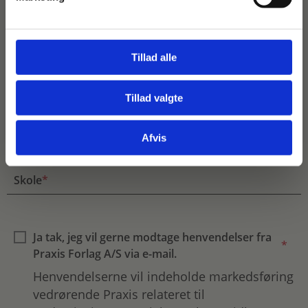
Email
*
Tillad alle
Tillad valgte
Gå til praxisOnline
Telefonnummer
*
Afvis
Skole
*
Ja tak, jeg vil gerne modtage henvendelser fra
*
Praxis Forlag A/S via e-mail.
Henvendelserne vil indeholde markedsføring
vedrørende Praxis relateret til