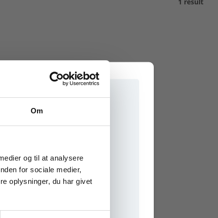
1 result
Om
e onlinematerialer
 medier og til at analysere
nden for sociale medier,
e oplysninger, du har givet