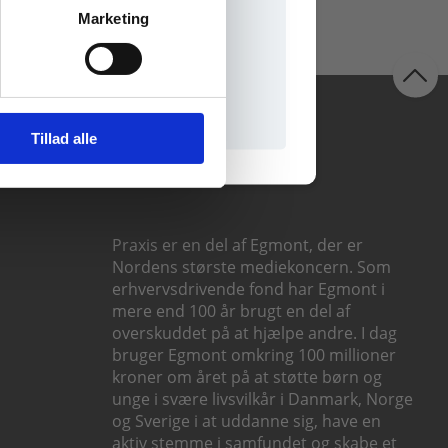
Marketing
il praxisOnline
Følg os
Tillad alle
Praxis er en del af Egmont, der er
Nordens største mediekoncern. Som
erhvervsdrivende fond har Egmont i
mere end 100 år brugt en del af
overskuddet på at hjælpe andre. I dag
bruger Egmont omkring 100 millioner
kroner om året på at støtte børn og
unge i svære livsvilkår i Danmark, Norge
og Sverige i at uddanne sig, have en
aktiv stemme i samfundet og skabe et