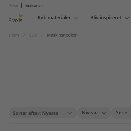
Privat
Institution
Køb materialer
Bliv inspireret
Main
navigation
Hjem
/
EUX
/
Maskinsnedker
Niveau
Serie
Nyeste