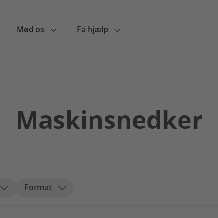
Mød os
Få hjælp
Maskinsnedker
Format