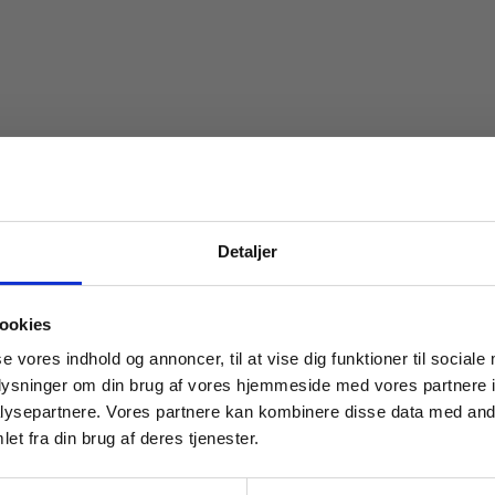
Detaljer
 masterclasses mm.
ookies
Tilgå din
se vores indhold og annoncer, til at vise dig funktioner til sociale
oplysninger om din brug af vores hjemmeside med vores partnere i
ysepartnere. Vores partnere kan kombinere disse data med andr
et fra din brug af deres tjenester.
For institutioner og