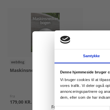
Samtykke
webBog
Maskinsnedkerbogen
Køb læremidler og find
Denne hjemmeside bruger c
Vi bruger cookies til at tilpas
vores trafik. Vi deler også 
annonceringspartnere og anal
Fra
dem, eller som de har indsaml
179,00 KR.
For privatkunder og
Samtykkevalg