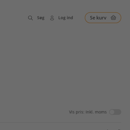
Se kurv
Søg
Log ind
Vis pris: Inkl. moms