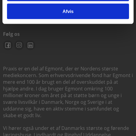
support@praxis.dk
Afvis
Følg os
Praxis er en del af Egmont, der er Nordens største
mediekoncern. Som erhvervsdrivende fond har Egmont i
mere end 100 år brugt en del af overskuddet på at
hjælpe andre. I dag bruger Egmont omkring 100
millioner kroner om året på at støtte børn og unge i
svære livsvilkår i Danmark, Norge og Sverige i at
uddanne sig, have en aktiv stemme i samfundet og
skabe et godt liv.
Vi hører også under et af Danmarks største og førende
læringshuse,
Lindhardt og Ringhof Uddannelse
,