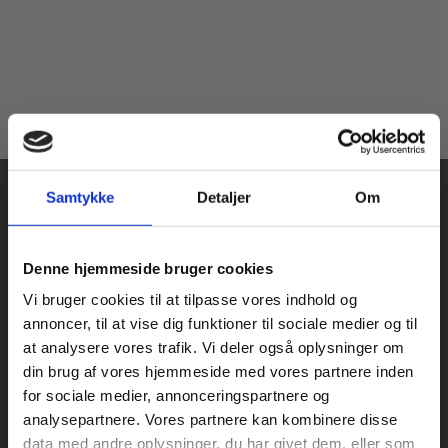
Samtykke
Detaljer
Om
Køb læremidler og find masterclasses mm.
Denne hjemmeside bruger cookies
Fortsæt som:
Vi bruger cookies til at tilpasse vores indhold og
Praxis Forlag A/S
annoncer, til at vise dig funktioner til sociale medier og til
CVR 41280921
at analysere vores trafik. Vi deler også oplysninger om
København
din brug af vores hjemmeside med vores partnere inden
Vognmagergade 7, 5. sal
For privatkunder og
For institutioner og
for sociale medier, annonceringspartnere og
1120 København K
analysepartnere. Vores partnere kan kombinere disse
studerende. Du får
virksomheder. Du
data med andre oplysninger, du har givet dem, eller som