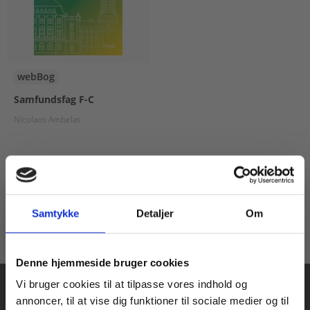
webBog
Samfundsfag F-C
Nicolaos Ambelas
Fra
209,00 KR.
Samtykke
Detaljer
Om
Køb læremidler og find masterclasses mm.
Denne hjemmeside bruger cookies
Fortsæt som:
Vi bruger cookies til at tilpasse vores indhold og
annoncer, til at vise dig funktioner til sociale medier og til