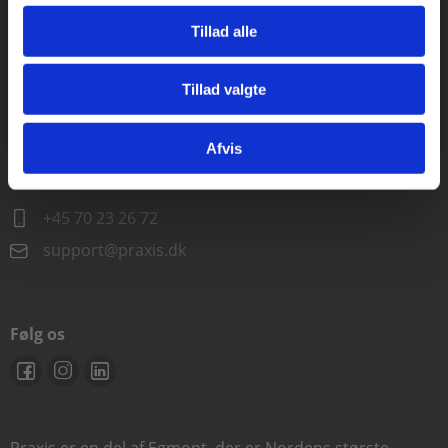
Alle hverdage kl. 10.00-15.00
Tillad alle
+45 70 23 85 87
info@praxis.dk
Tillad valgte
Gå til praxisOnline
Kontakt teknisk support
Afvis
Alle hverdage 8.00-15.00
+45 70 23 26 72
support@praxis.dk
Følg os