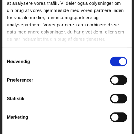
at analysere vores trafik. Vi deler også oplysninger om
din brug af vores hjemmeside med vores partnere inden
For privatkunder og
For institutioner og
for sociale medier, annonceringspartnere og
Praxis Forlag A/S
analysepartnere. Vores partnere kan kombinere disse
studerende. Du får
virksomheder. Du
CVR 41280921
data med andre oplysninger, du har givet dem, eller som
vist priser inkl.
får vist priser ekskl.
de har indsamlet fra din brug af deres tjenester.
moms.
moms.
København
Vognmagergade 7, 5. sal
Samtykkevalg
1120 København K
Privat
Institution
Nødvendig
Odense
Kochsgade 31D
Præferencer
5000 Odense
Rødekro
Statistik
Tilgå dine onlinematerialer
Hærvejen 8
6230 Rødekro
Marketing
Kontakt kundeservice