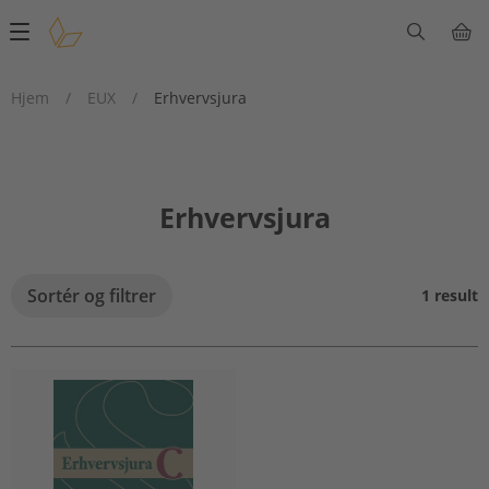
Main
navigation
Hjem
/
EUX
/
Erhvervsjura
Erhvervsjura
Sortér og filtrer
1 result