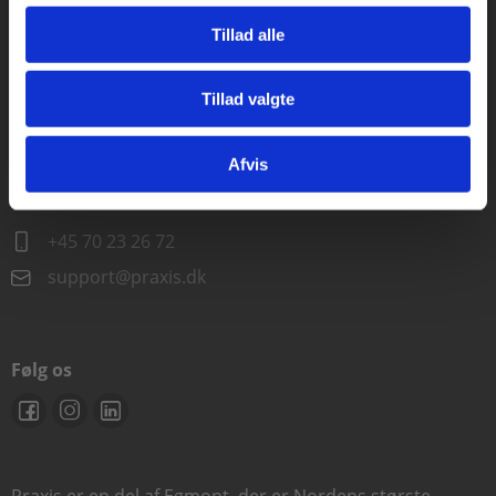
Alle hverdage kl. 10.00-15.00
Tillad alle
+45 70 23 85 87
info@praxis.dk
Tillad valgte
Gå til praxisOnline
Kontakt teknisk support
Afvis
Alle hverdage 8.00-15.00
+45 70 23 26 72
support@praxis.dk
Følg os