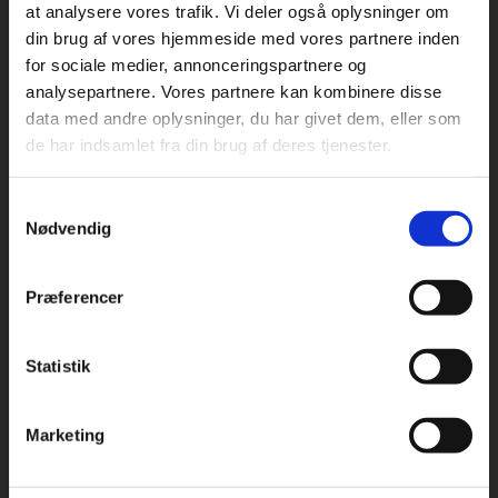
at analysere vores trafik. Vi deler også oplysninger om
din brug af vores hjemmeside med vores partnere inden
For privatkunder og
For institutioner og
for sociale medier, annonceringspartnere og
Praxis Forlag A/S
analysepartnere. Vores partnere kan kombinere disse
studerende. Du får
virksomheder. Du
CVR 41280921
data med andre oplysninger, du har givet dem, eller som
vist priser inkl.
får vist priser ekskl.
de har indsamlet fra din brug af deres tjenester.
moms.
moms.
København
Vognmagergade 7, 5. sal
Samtykkevalg
1120 København K
Privat
Institution
Nødvendig
Odense
Kochsgade 31D
Præferencer
5000 Odense
Rødekro
Statistik
Tilgå dine onlinematerialer
Hærvejen 8
6230 Rødekro
Marketing
Kontakt kundeservice