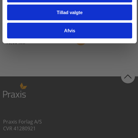
System og eksperiment
Henrik Poulsen
Tillad valgte
Gå til praxisOnline
Afvis
Fra
75,00 KR.
Praxis Forlag A/S
CVR 41280921