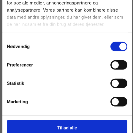
For privatkunder og
For institutioner og
for sociale medier, annonceringspartnere og
analysepartnere. Vores partnere kan kombinere disse
studerende. Du får
virksomheder. Du
data med andre oplysninger, du har givet dem, eller som
vist priser inkl.
får vist priser ekskl.
de har indsamlet fra din brug af deres tjenester.
moms.
moms.
Samtykkevalg
Privat
Institution
Nødvendig
Andre har også købt
Præferencer
Statistik
Tilgå dine onlinematerialer
Marketing
2 formater
Tillad alle