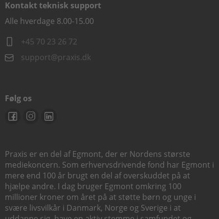
Kontakt teknisk support
Alle hverdage 8.00-15.00
+45 70 23 26 72
support@praxis.dk
Følg os
Praxis er en del af Egmont, der er Nordens største
mediekoncern. Som erhvervsdrivende fond har Egmont i
mere end 100 år brugt en del af overskuddet på at
hjælpe andre. I dag bruger Egmont omkring 100
millioner kroner om året på at støtte børn og unge i
svære livsvilkår i Danmark, Norge og Sverige i at
uddanne sig, have en aktiv stemme i samfundet og