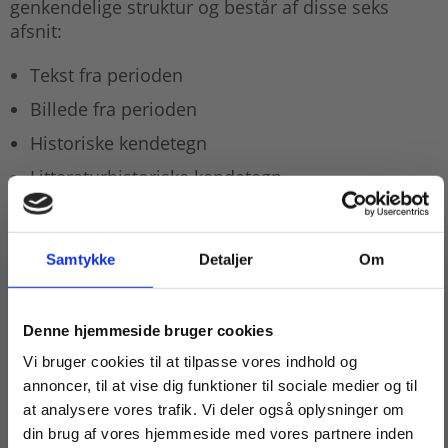
genkendelige struktur og består af disse seks
afsnit:
Tekst fra perioden
Billede fra perioden
Historiske kendetegn
Litteraturhistoriske kendetegn
Forfattere og hovedværker
Spørgsmål og diskussion
Samtykke
Detaljer
Om
Udgivelsen danner en enkel og generel baggrund
for en litteraturhistorisk forståelse og er ideel til at
Køb læremidler og find masterclasses mm.
Denne hjemmeside bruger cookies
skabe overblik og sammenhæng - eksempelvis i
eksamenslæsningen, i samarbejde med historie
Fortsæt som:
Vi bruger cookies til at tilpasse vores indhold og
og i kronologiforløb.
annoncer, til at vise dig funktioner til sociale medier og til
at analysere vores trafik. Vi deler også oplysninger om
din brug af vores hjemmeside med vores partnere inden