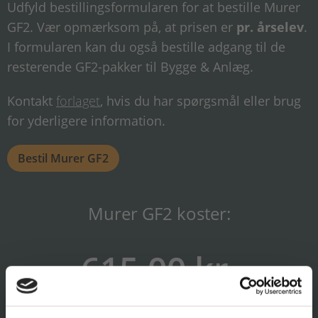
Udfyld bestillingsformularen for at bestille Murer
GF2. Vær opmærksom på, at prisen er
pr. årselev
.
I formularen kan du også bestille adgang til de
resterende GF2-pakker til Bygge & Anlæg.
Kontakt
forlaget
, hvis du har spørgsmål eller brug
for yderligere information.
Bestil Murer GF2
Murer GF2 koster:
615,00 kr.