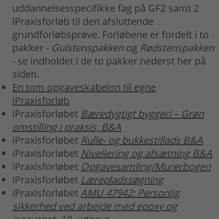
uddannelsesspecifikke fag på GF2 samt 2
iPraxisforløb til den afsluttende
grundforløbsprøve. Forløbene er fordelt i to
pakker -
Gulstenspakken
og
Rødstenspakken
- se indholdet i de to pakker nederst her på
siden.
En tom opgaveskabelon til egne
iPraxisforløb
iPraxisforløbet
Bæredygtigt byggeri – Grøn
omstilling i praksis, B&A
iPraxisforløbet
Rulle- og bukkestillads B&A
iPraxisforløbet
Nivellering og afsætning B&A
iPraxisforløbet
Opgavesamling/Murerbogen
iPraxisforløbet
Lærepladssøgning
iPraxisforløbet
AMU 47942: Personlig
sikkerhed ved arbejde med epoxy og