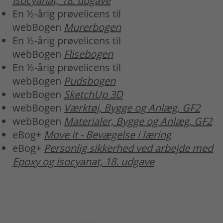
isocyanat, 18. udgave
En ½-årig prøvelicens til
webBogen
Murerbogen
En ½-årig prøvelicens til
webBogen
Flisebogen
En ½-årig prøvelicens til
webBogen
Pudsbogen
webBogen
SketchUp 3D
webBogen
Værktøj, Bygge og Anlæg, GF2
webBogen
Materialer, Bygge og Anlæg, GF2
eBog+
Move it - Bevægelse i læring
eBog+
Personlig sikkerhed ved arbejde med
Epoxy og isocyanat, 18. udgave