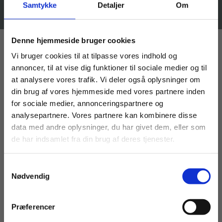
Prisen er pr. årselev og afregnes en gang om året.
Samtykke
Detaljer
Om
Køb læremidler og find masterclasses mm.
Denne hjemmeside bruger cookies
Fortsæt som:
Vi bruger cookies til at tilpasse vores indhold og
annoncer, til at vise dig funktioner til sociale medier og til
iPraxisforløbene til det
at analysere vores trafik. Vi deler også oplysninger om
uddannelsesspecifikke fag
din brug af vores hjemmeside med vores partnere inden
For privatkunder og
For institutioner og
for sociale medier, annonceringspartnere og
iPraxisforløbene i
Gulstenspakken
og
analysepartnere. Vores partnere kan kombinere disse
studerende. Du får
virksomheder. Du
Rødstenspakken
er udviklet til hver at dække et
data med andre oplysninger, du har givet dem, eller som
vist priser inkl.
får vist priser ekskl.
samlet tidsforbrug på 12 uger svarende til
de har indsamlet fra din brug af deres tjenester.
moms.
moms.
varigheden af det uddannelsesspecifikke fag på
grundforløbet. Det er altså hensigten, at eleverne
Samtykkevalg
Privat
Institution
Nødvendig
kun skal arbejde med én af pakkerne. Se
indholdet i de to pakker herunder.
Præferencer