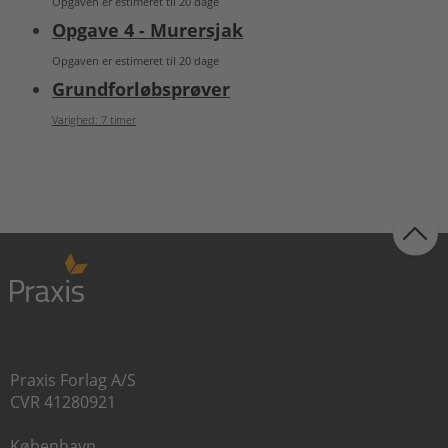
Opgaven er estimeret til 20 dage
Opgave 4 - Murersjak
Opgaven er estimeret til 20 dage
Grundforløbsprøver
Varighed: 7 timer
Praxis Forlag A/S
CVR 41280921
København