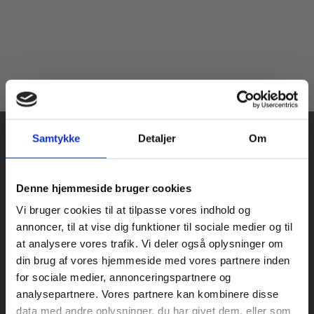
Samtykke
Detaljer
Om
Køb læremidler og find masterclasses mm.
Denne hjemmeside bruger cookies
Fortsæt som:
Vi bruger cookies til at tilpasse vores indhold og
Praxis Forlag A/S
annoncer, til at vise dig funktioner til sociale medier og til
CVR 41280921
at analysere vores trafik. Vi deler også oplysninger om
København
din brug af vores hjemmeside med vores partnere inden
Vognmagergade 7, 5. sal
For privatkunder og
For institutioner og
for sociale medier, annonceringspartnere og
1120 København K
analysepartnere. Vores partnere kan kombinere disse
studerende. Du får
virksomheder. Du
data med andre oplysninger, du har givet dem, eller som