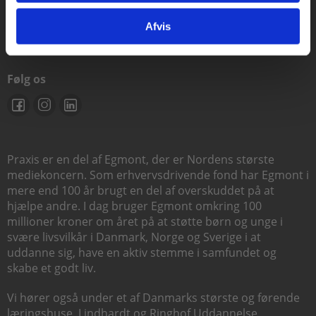
support@praxis.dk
Afvis
Følg os
Praxis er en del af Egmont, der er Nordens største
mediekoncern. Som erhvervsdrivende fond har Egmont i
mere end 100 år brugt en del af overskuddet på at
hjælpe andre. I dag bruger Egmont omkring 100
millioner kroner om året på at støtte børn og unge i
svære livsvilkår i Danmark, Norge og Sverige i at
uddanne sig, have en aktiv stemme i samfundet og
skabe et godt liv.
Vi hører også under et af Danmarks største og førende
læringshuse,
Lindhardt og Ringhof Uddannelse
,