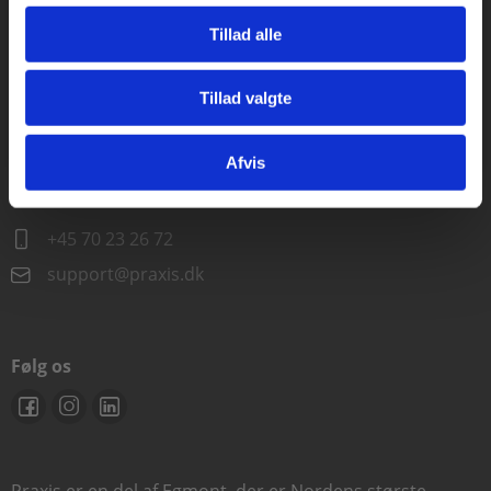
Alle hverdage kl. 10.00-15.00
Tillad alle
+45 70 23 85 87
info@praxis.dk
Tillad valgte
Gå til praxisOnline
Kontakt teknisk support
Afvis
Alle hverdage 8.00-15.00
+45 70 23 26 72
support@praxis.dk
Følg os