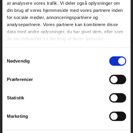
at analysere vores trafik. Vi deler også oplysninger om
din brug af vores hjemmeside med vores partnere inden
For privatkunder og
For institutioner og
for sociale medier, annonceringspartnere og
Praxis Forlag A/S
analysepartnere. Vores partnere kan kombinere disse
studerende. Du får
virksomheder. Du
CVR 41280921
data med andre oplysninger, du har givet dem, eller som
vist priser inkl.
får vist priser ekskl.
de har indsamlet fra din brug af deres tjenester.
moms.
moms.
København
Vognmagergade 7, 5. sal
Samtykkevalg
1120 København K
Privat
Institution
Nødvendig
Odense
Kochsgade 31D
Præferencer
5000 Odense
Rødekro
Statistik
Tilgå dine onlinematerialer
Hærvejen 8
6230 Rødekro
Marketing
Kontakt kundeservice