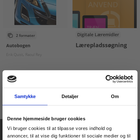
Digitale Læremidler
2 formater
Lærepladssøgning
Autobogen
Erik Quist
Raoul Rey
Pris
Fra
759,00 KR.
50,00 KR.
Samtykke
Detaljer
Om
Køb læremidler og find masterclasses mm.
Denne hjemmeside bruger cookies
Fortsæt som:
Vi bruger cookies til at tilpasse vores indhold og
annoncer, til at vise dig funktioner til sociale medier og til