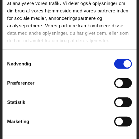
at analysere vores trafik. Vi deler også oplysninger om
din brug af vores hjemmeside med vores partnere inden
For privatkunder og
For institutioner og
for sociale medier, annonceringspartnere og
Praxis Forlag A/S
analysepartnere. Vores partnere kan kombinere disse
studerende. Du får
virksomheder. Du
CVR 41280921
data med andre oplysninger, du har givet dem, eller som
vist priser inkl.
får vist priser ekskl.
de har indsamlet fra din brug af deres tjenester.
moms.
moms.
København
Vognmagergade 7, 5. sal
Samtykkevalg
1120 København K
Privat
Institution
Nødvendig
Odense
Kochsgade 31D
Præferencer
5000 Odense
Rødekro
Statistik
Tilgå dine onlinematerialer
Hærvejen 8
6230 Rødekro
Marketing
Kontakt kundeservice