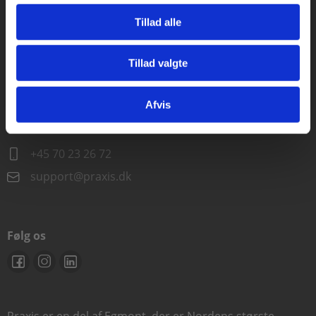
Alle hverdage kl. 10.00-15.00
Tillad alle
+45 70 23 85 87
info@praxis.dk
Tillad valgte
Gå til praxisOnline
Kontakt teknisk support
Afvis
Alle hverdage 8.00-15.00
+45 70 23 26 72
support@praxis.dk
Følg os