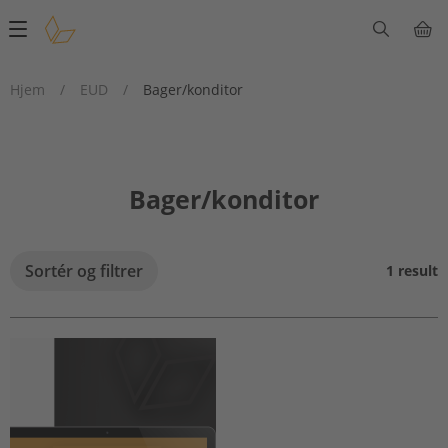
Main
navigation
Hjem
/
EUD
/
Bager/konditor
Bager/konditor
Sortér og filtrer
1 result